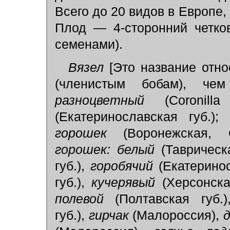
Всего до 20 видов в Европе
Плод — 4-сторонний четко
семенами).
Вязел
[Это название отно
(членистым бобам), че
разноцветный
(Coronil
(Екатеринославская губ.)
горошек
(Воронежская, 
горошек: белый
(Таврическ
губ.),
горобячий
(Екатерино
губ.),
кучерявый
(Херсонска
полевой
(Полтавская губ.
губ.),
гирчак
(Малороссия),