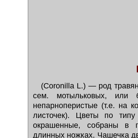
(Coronilla L.) — род трав
сем. мотыльковых, или б
непарноперистые (т.е. на 
листочек). Цветы по типу
окрашенные, собраны в г
длинных ножках. Чашечка дв