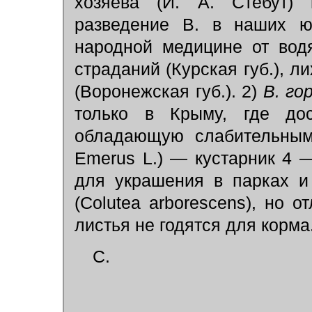
хозяева (И. А. Стебут) 
разведение В. в наших ю
народной медицине от водя
страдaний (Курская губ.), ли
(Воронежская губ.). 2)
В.
го
только в Крыму, где дост
обладающую слабительным
Emerus L.) — кустарник 4 —
для украшения в парках и
(Colutea arborescens), но 
листья не годятся для корма
С.