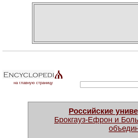
на главную страницу
Российские унив
Брокгауз-Ефрон и Бол
объеди