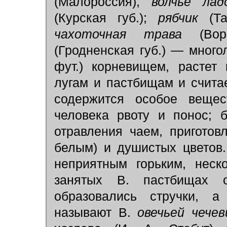
(Малороссия),
волчье ла
(Курская губ.);
рябчик
(Т
чахоточная трава
(Во
(Гродненская губ.) — много
фут.) корневищем, растет
лугам и пастбищам и счита
содержится особое веще
человека рвоту и понос; 
отравления чаем, приготов
белым) и душистых цветов.
неприятным горьким, неск
занятых В. пастбищах 
образовались стручки, а
называют В.
овечьей чече