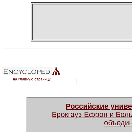
на главную страницу
Российские унив
Брокгауз-Ефрон и Бол
объеди