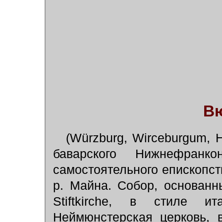
В
(Würzburg, Wirceburgum, H
баварского Нижнефран
самостоятельного епископст
р. Майна. Собор, основанны
Stiftkirche, в стиле ит
Неймюнстерская церковь, 