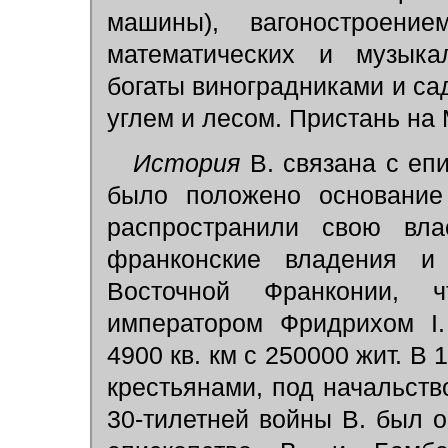
машины), вагоностроением
математических и музыкал
богаты виноградниками и са
углем и лесом. Пристань на
История
В. связана с еп
было положено основание
распространили свою вл
франконские владения и 
Восточной Франконии, 
императором Фридрихом I.
4900 кв. км с 250000 жит. В 
крестьянами, под начальств
30-тилетней войны В. был 