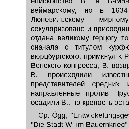
епископство В. и Бамбе
веймарскому, но в 1634
Люневильскому мирном
секуляризовано и присоедине
отдана великому герцогу то
сначала с титулом курфю
вюрцбургского, примкнул к 
Венского конгресса, В. возв
В. происходили извес
представителей средних 
направленные против Прус
осадили В., но крепость ост
Ср. Ögg, "Entwickelungsges
"Die Stadt W. im Bauernkrieg"