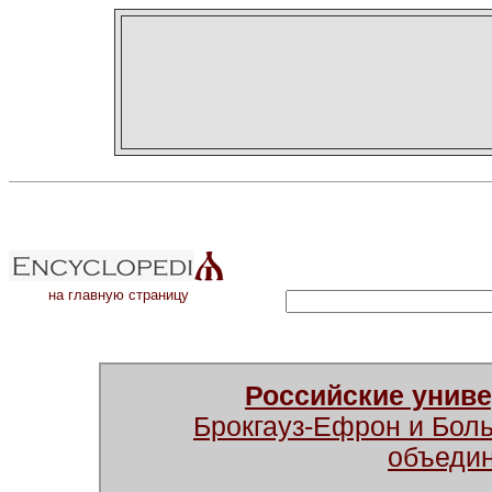
на главную страницу
Российские унив
Брокгауз-Ефрон и Бол
объеди