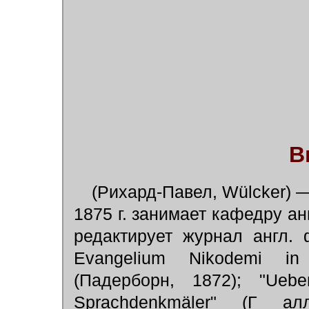
В
(Рихард-Павел, Wülcker) —
1875 г. занимает кафедру анг
редактирует журнал англ. 
Evangelium Nikodemi in d
(Падерборн, 1872); "Uebe
Sprachdenkmäler" (Г ал