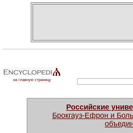
на главную страницу
Российские унив
Брокгауз-Ефрон и Бол
объеди