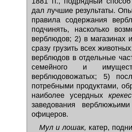
1881 гг., подрядный спосо
дал лучшие результаты. Оп
правила содержания вербл
подчинять, насколько воз
верблюдов; 2) в магазинах
сразу грузить всех животных
верблюдов в отдельные част
семейного и имуществ
верблюдовожатых; 5) пос
потребными продуктами, обр
наиболее усердных
креке
заведования верблюжьими
офицеров.
Мул и лошак,
катер, подн