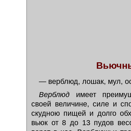
Вьючн
— верблюд, лошак, мул, ос
Верблюд
имеет преиму
своей величине, силе и сп
скудною пищей и долго обх
вьюк от 8 до 13 пудов вес