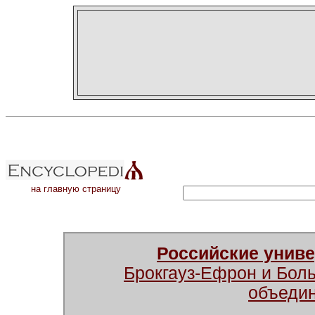
на главную страницу
Российские унив
Брокгауз-Ефрон и Бол
объеди