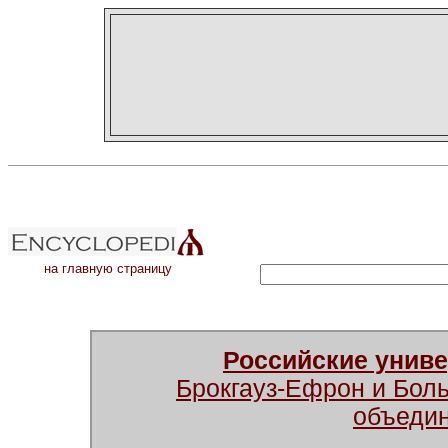
на главную страницу
Российские унив
Брокгауз-Ефрон и Бол
объеди