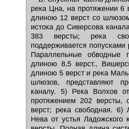
река Цна, на протяжении 6 в
длиною 12 верст со шлюзом
истока до Сиверсова канала
383 версты; река своб
поддерживается попусками 
Параллельные обводные п
длиною 8,5 верст., Вишерс
длиною 5 верст и река Малы
шлюзов, представляют п
каналу. 5) Река Волхов о
протяжением 202 версты, 
верст; река свободная. 6)
Нева от устья Ладожского 
версты. Полная длина сис