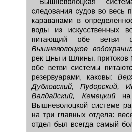
Вышневолоцкая систем
следования судов во весь 
караванами в определенно
воды из искусственных во
питающий обе ветви 
Вышневолоцкое водохран
рек Цны и Шлины, притоков 
oбе ветви системы питают
резервуарами, каковы:
Вер
Дубковский, Пудорский, И
Валдайский, Кемецкий
на
Вышневолоцкой системе ра
на три главных отдела: вес
отдел был всегда самый бо