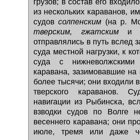
грузов; в состав его входил
из нескольких караванов, и
судов
солпенским
(на р. М
тверским, гжатским
отправлялись в путь вслед з
суда местной нагрузки, к к
суда с нижневолжскими 
каравана, зазимовавшие на 
более тысячи; они входили в
тверского караванов. С
навигации из Рыбинска, вс
взводки судов по Волге н
весеннего каравана; они п
июле, тремя или даже ч