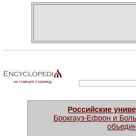
на главную страницу
Российские унив
Брокгауз-Ефрон и Бол
объеди