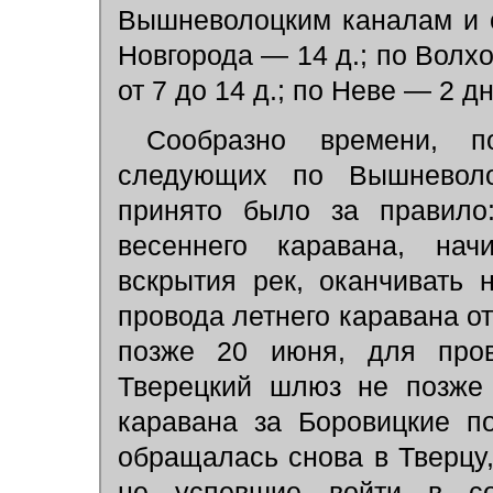
Вышневолоцким каналам и 
Новгорода — 14 д.; по Волх
от 7 до 14 д.; по Неве — 2 дн
Сообразно времени, п
следующих по Вышневолоц
принято было за правило:
весеннего каравана, на
вскрытия рек, оканчивать
провода летнего каравана о
позже 20 июня, для пров
Тверецкий шлюз не позже 
каравана за Боровицкие по
обращалась снова в Тверцу
не успевшие войти в со