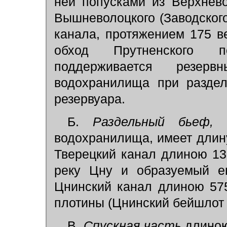
ней попусками из Верхнев
Вышневолоцкого (Заводского)
канала, протяжением 175 в
обход Прутненского п
поддерживается резер
водохранилища при раздел
резервуара.
Б.
Раздельный бьеф,
водохранилища, имеет длину 
Тверецкий канал длиною 136
реку Цну и образуемый е
Цнинский канал длиною 57
плотины (Цнинский бейшлот
В.
Спускная часть
длиною