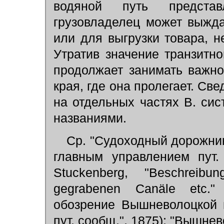
водяной путь предста
грузовладелец может выжд
или для выгрузки товара, н
Утратив значение транзитно
продолжает занимать важн
края, где она пролегает. Св
на отдельных частях В. си
названиями.
Ср. "Судоходный дорожни
главным управлением пут.
Stuckenberg, "Beschreib
gegrabenen Canäle etc." 
обозрениe Вышневолоцкой 
пут. сообщ.", 1875); "Вышне