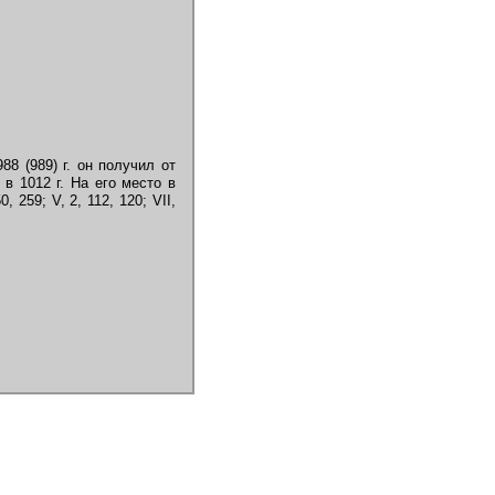
8 (989) г. он получил от
в 1012 г. На его место в
 259; V, 2, 112, 120; VII,