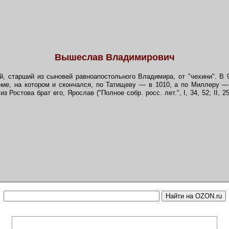
Вышеслав Владимирович
й, старший из сыновей равноапостольного Владимира, от "чехини". В 98
ние, на котором и скончался, по Татищеву — в 1010, а по Миллеру — 
 Ростова брат его, Ярослав ("Полное собр. росс. лет.", I, 34, 52; II, 250,