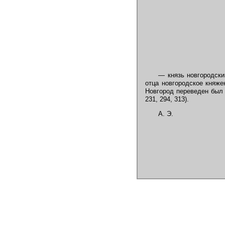
— князь новгородски
отца новгородское княже
Новгород переведен был из
231, 294, 313).
А. Э.