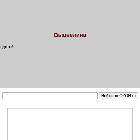
Выцвелина
одстой.