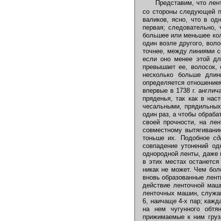
Представим, что лен
со стороны следующей п
валиков, ясно, что в о
первая; следовательно, 
большее или меньшее кол
один возле другого, вол
точнее, между линиями с
если оно менее этой дл
превышает ее, волосок, 
несколько больше дли
определяется отношением
впервые в 1738 г. англи
пряденья, так как в на
чесальными, прядильных
один раз, а чтобы обраба
своей прочности, на ле
совместному вытягивани
тоньше их. Подобное
сд
совпадение утонений од
однородной ленты, даже 
в этих местах останетс
никак не может. Чем бол
вновь образованные лент
действие ленточной маши
ленточных машин, служащ
6, наичаще 4-х пар; кажд
на нем чугунного обтя
прижимаемые к ним груз