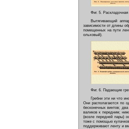
Фиг. 5. Раскладочна
Вытягивающий аппа
зависимости от длины об
помещенных на пути лент
ольховый).
Фиг. 6. Падающие гр
Гребни эти ни что и
Они располагаются по о
бесконечных винтов; два
валиков к передним; ни
(возле передней пары) о
тоже с помощью кулачков
поддерживают ленту и вм