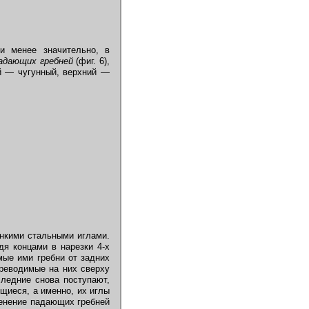
и менее значительно, в
адающих гребней
(фиг. 6),
ий — чугунный, верхний —
онкими стальными иглами.
я концами в нарезки 4-х
ые ими гребни от задних
реводимые на них сверху
следние снова поступают,
щиеся, а именно, их иглы
менение падающих гребней