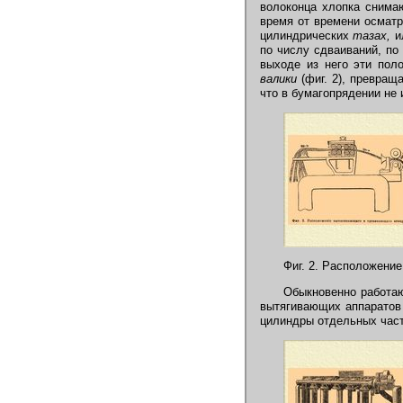
волоконца хлопка снима
время от времени осмат
цилиндрических
тазах,
и
по числу сдваиваний, по
выходе из него эти пол
валики
(фиг. 2), превра
что в бумагопрядении не
Фиг. 2. Расположени
Обыкновенно работаю
вытягивающих аппаратов
цилиндры отдельных час