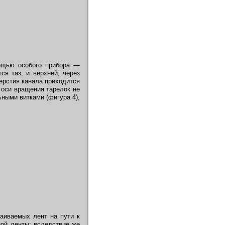
мощью особого прибора —
ся таз, и верхней, через
ерстия канала приходится
, оси вращения тарелок не
ными витками (фигура 4),
аиваемых лент на пути к
ной ленты; вследствие же