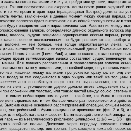
та захватывается валиками
а
и
а
и, пройдя между ними, подвергаетс
1
ары. Так как поступательная скорость ленты почти равна окружной с
дно и то же время вторая пара (вращающаяся быстрее) должна выпус
часть ленты, заключенная в данный момент между обеими парами, ста
ичество волосков будет вытаскиваться из общей совокупности их в этом
оски будут распрямляться и параллелизоваться. Расстояние между вы
оприкосновения валиков, определяется длиною отдельного волоска об
ины, волосок, будучи защемлен одновременно обеими парами, разо
оставаясь совсем незахваченным, не будет распрямляться; вообще э
ны волокна — тем больше, чем толще обрабатываемая лента. Ст
 длины вытянутой ленты к ее первоначальной длине. Применение вал
чанином Полем Люисом (Lewis Paul) и, можно сказать, стало краеуголь
стоящее время
вытягивающие валики
составляют существеннейшую ч
 машин. Для лучшего распрямления и параллелизации волокон обыкн
тываемые ленты не утонялись или, по крайней мере, не утонились излиш
нточных машинах между валиками пропускается сразу целый ряд лен
ю и вслед за тем соединяются в одну общую или такой же толщины, к
ваивание
лент способствует сверх того их выравниванию, так как, 
них из лент с утолщениями других должно иметь следствием получ
и при сложении или толстых, или тонких частей между собою, степень 
я — в самом неблагоприятном случае — такой же, как была в первона
ее лент сдваивается, и чем больше число раз повторяется это действ
ы. Выяснив общие основания рассматриваемой операции, опишем неско
ны, употребляемой в бумагопрядильном производстве (фиг. 2 и 3), и
их для обработки льна и шерсти. Вытягивающий ленточный аппарат д
ая пара — из металлического рифленого цилиндрика (1 1/8 — 1 3/8 " д
нутого опойком валика. Движение через передачу получают тольк
ами, вращаются вследствие трения. Пристающие к кожаной поверхно