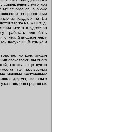
 у современной ленточной
ние ее органов, в обоих
й основаны на приложении
енные из кардных на 1-й
тся так же на 3-й и т. д.
жения места и удобства
гут работать или быть
й с ней, благодаря чему
были получены. Вытяжка и
водстве, но конструкция
ными свойствами льняного
стей, которые еще нужно
 имеется так называемый
ине машины бесконечных
рывала другую, насколько
у уже в виде непрерывных