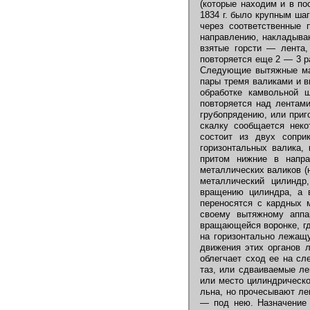
(которые находим и в по
1834 г. было крупным ша
через соответственные
направлению, накладываю
взятые горсти — лента
повторяется еще 2 — 3 р
Следующие вытяжные м
пары тремя валиками и в
обработке камвольной 
повторяется над лентами
грубопрядению, или приг
скалку сообщается нек
состоит из двух сопри
горизонтальных валика,
притом нижние в напра
металлических валиков (
металлический цилиндр
вращению цилиндра, а 
переносятся с кардных м
своему вытяжному аппа
вращающейся воронке, г
на горизонтально лежащу
движения этих органов 
облегчает сход ее на сл
таз, или сдваиваемые л
или место цилиндрическо
льна, но прочесывают ле
— под нею. Назначение 