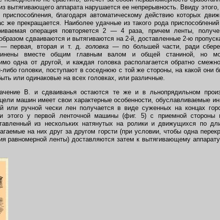
из вытягивающего аппарата нарушается ее непрерывность. Ввиду этого,
приспособления, благодаря автоматическому действию которых движе
ас же прекращается. Наиболее удачные из такого рода приспособлени
риваемая операция повторяется 2 — 4 раза, причем ленты, получ
бразом сдваиваются и вытягиваются на 2-й, доставленные 2-ю пропускаю
— первая, вторая и т. д.
головка
— по большей части, ради сбере
динены вместе общим главным валом и общей станиной, но мо
имо одна от другой, и каждая головка располагается обратно смежно
-либо головки, поступают в соседнюю с той же стороны, на какой они 
ыть или одинаковые на всех головках, или различные.
ачение В. и сдваиванья остаются те же и в льнопрядильном произ
цели машин имеет свои характерные особенности, обуславливаемые и
й или ручной чески лен получается в виде суженных на концах гор
и этого у первой ленточной машины (фиг. 5) с приемной стороны
тавленный из нескольких натянутых на ролики и движущихся по дл
агаемые на них друг за другом горсти (при условии, чтобы одна перек
ия равномерной ленты) доставляются затем к вытягивающему аппарат