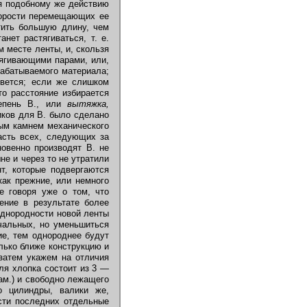
я подобному же действию
корости перемещающих ее
тить большую длину, чем
нет растягиваться, т. е.
 месте ленты, и, скользя
тягивающими парами, или,
рабатываемого материала;
рвется; если же слишком
то расстояние избирается
епень В., или
вытяжка,
иков для В. было сделано
ным камнем механического
асть всех, следующих за
овенно производят В. не
не и через то не утратили
т, которые подвергаются
ак прежние, или немного
не говоря уже о том, что
ение в результате более
однородности новой ленты
чальных, но уменьшиться
ие, тем однороднее будут
лько ближе конструкцию и
 затем укажем на отличия
ля хлопка состоит из 3 —
иам.) и свободно лежащего
о цилиндры, валики же,
сти последних отдельные