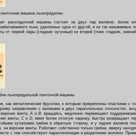
я ленточная машина льнопрядилен.
рат раскладочной машины состоит из двух пар валиков, более ил
рабатываемого льна, удаленных одна от другой, и из так называемых
п
ы от первой пары (гладкие чугунные) ко второй (тоже гладкие, нижн
ебни льнопрядильной ленточной машины.
ное, как металлические брусочки, к которым прикреплены пластинки с т
дному направлению с валиками в двух параллельных плоскостях, вход
 верхних винта,
А
и
В,
вращаясь, медленно перемещают поддерживаем
жние винты,
С
и
D,
имея более отлогую нарезку, быстро возвращают пе
собыми кулачками гребни в обратную сторону, и у задних валиков по
, на верхние винты. Работают собственно только гребни, вверху находя
есте с тем способствуют параллелизации и разделению волокон. При