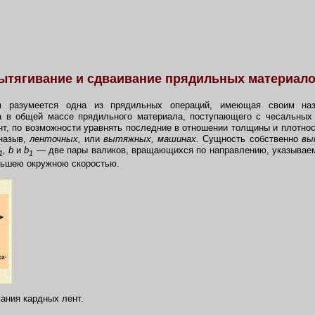
ытягивание и сдваиваниe прядильных материало
 разумеется одна из прядильных операций, имеющая своим наз
а в общей массе прядильного материала, поступающего с чесальных 
т, по возможности уравнять последние в отношении толщины и плотности
 назыв,
ленточных,
или
вытяжных, машинах.
Сущность собственно
вы
, b
и
b
— две пары валиков, вращающихся по направлению, указываемо
1
1
льшею окружною скоростью.
вания кардных лент.