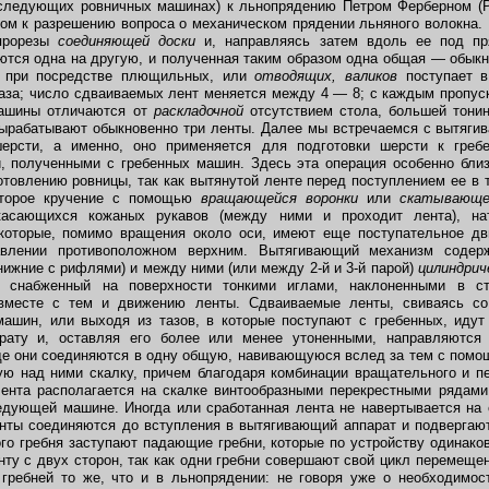
следующих ровничных машинах) к льнопрядению Петром Ферберном (Pet
гом к разрешению вопроса о механическом прядении льняного волокна.
 прорезы
соединяющей доски
и, направляясь затем вдоль ее под п
тся одна на другую, и полученная таким образом одна общая — обыкн
, при посредстве плющильных, или
отводящих, валиков
поступает в
аза; число сдваиваемых лент меняется между 4 — 8; с каждым пропус
ашины отличаются от
раскладочной
отсутствием стола, большей тони
ырабатывают обыкновенно три ленты. Далее мы встречаемся с вытяги
шерсти, а именно, оно применяется для подготовки шерсти к греб
, полученными с гребенных машин. Здесь эта операция особенно близ
отовлению ровницы, так как вытянутой ленте перед поступлением ее в 
оторое кручениe с помощью
вращающейся воронки
или
скатывающе
касающихся кожаных рукавов (между ними и проходит лента), н
 которые, помимо вращения около оси, имеют еще поступательное дв
влении противоположном верхним. Вытягивающий механизм содер
нижние с рифлями) и между ними (или между 2-й и 3-й парой)
цилиндрич
, снабженный на поверхности тонкими иглами, наклоненными в ст
вместе с тем и движению ленты. Сдваиваемые ленты, свиваясь с
ашин, или выходя из тазов, в которые поступают с гребенных, идут
рату и, оставляя его более или менее утоненными, направляются
де они соединяются в одну общую, навивающуюся вслед за тем с пом
ю над ними скалку, причем благодаря комбинации вращательного и п
лента располагается на скалке винтообразными перекрестными рядами
едующей машине. Иногда или сработанная лента не навертывается на 
енты соединяются до вступления в вытягивающий аппарат и подвергаю
го гребня заступают падающие гребни, которые по устройству одинак
нту с двух сторон, так как одни гребни совершают свой цикл перемещен
гребней то же, что и в льнопрядении: не говоря уже о необходимос