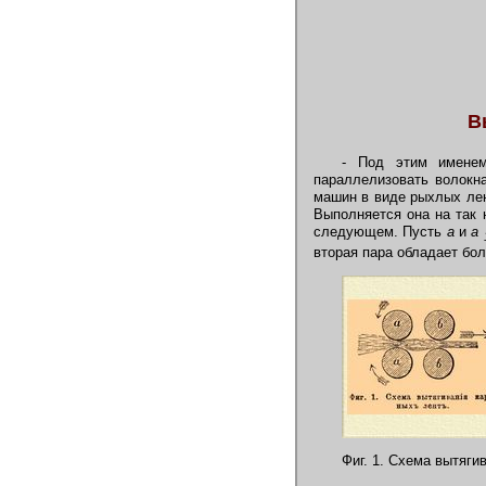
В
-
Под этим именем
параллелизовать волокн
машин в виде рыхлых лен
Выполняется она на так
следующем. Пусть
а
и
а
вторая пара обладает бо
Фиг. 1. Схема вытяги