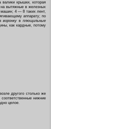
 валики крышки, которая
 на вытяжные в железных
машин; 4 — 8 таких лент,
тягивающему аппарату; по
ез
воронку
в
плющильные
ины, как кардные, потому
возле другого столько же
 соответственные нижние
дно целое.