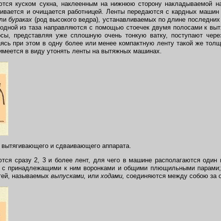
ются куском сукна, наклеенным на нижнюю сторону накладываемой на
ривается и очищается работницей. Ленты передаются с кардных машин
ли
бураках
(род высокого ведра), устанавливаемых по длине последних 
 одной из таза направляются с помощью стоечек двумя полосами к вы
осы, представляя уже сплошную очень тонкую ватку, поступают чер
щаясь при этом в одну более или менее компактную ленту такой же толщ
 имеется в виду утонять ленты на вытяжных машинах.
е вытягивающего и сдваивающего аппарата.
тся сразу 2, 3 и более лент, для чего в машине располагаются один 
 с принадлежащими к ним воронками и общими плющильными парами;
тей, называемых
выпусками,
или
ходами,
соединяются между собою за о