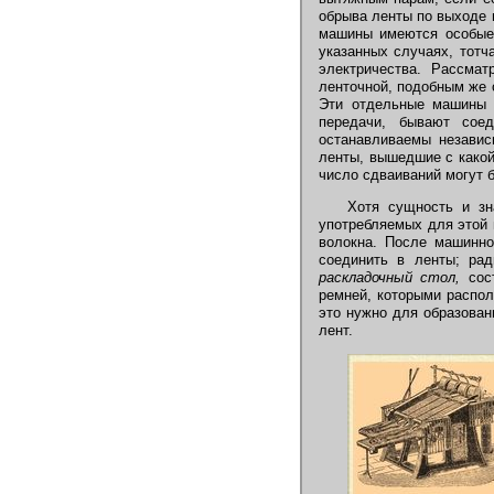
обрыва ленты по выходе 
машины имеются особые 
указанных случаях, тотч
электричества. Рассмат
ленточной, подобным же о
Эти отдельные машины 
передачи, бывают сое
останавливаемы независ
ленты, вышедшие с какой
число сдваиваний могут б
Хотя сущность и зн
употребляемых для этой 
волокна. После машинно
соединить в ленты; рад
раскладочный стол,
сос
ремней, которыми распол
это нужно для образован
лент.