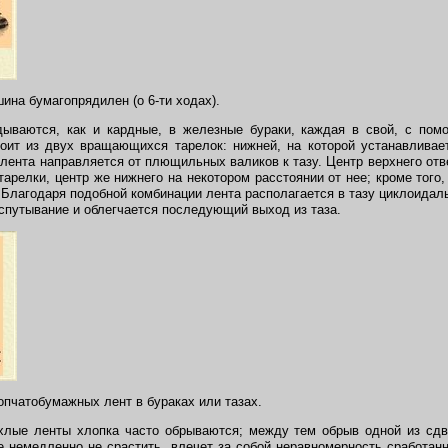
шина бумагопрядилен (о 6-ти ходах).
дываются, как и кардные, в железные бураки, каждая в свой, с по
оит из двух вращающихся тарелок: нижней, на которой устанавливает
 лента направляется от плющильных валиков к тазу. Центр верхнего отв
тарелки, центр же нижнего на некотором расстоянии от нее; кроме того
Благодаря подобной комбинации лента располагается в тазу циклоидаль
спутывание и облегчается последующий выход из таза.
опчатобумажных лент в бураках или тазах.
хлые ленты хлопка часто обрываются; между тем обрыв одной из сдв
 немедленно не срастить, влечет за собой неравномерность сработан