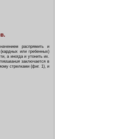
в.
начением распрямить и
(кардных или гребенных)
, а иногда и утонить их.
тягивания
заключается в
му стрелками (фиг. 1), и