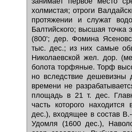
занимает первое место ср
холмистая; отроги Валдайск
протяжении и служат водо
Балтийского; высшая точка э
(800'; дер. Фомина Ясеновс
тыс. дес.; из них самые 
Николаевской жел. дор. (м
болота торфяные. Торф высо
но вследствие дешевизны 
времени не разрабатываетс
площадь в 21 т. дес. Гла
часть которого находится 
дес.), входящее в состав В
Удомля (1600 дес.), Навол