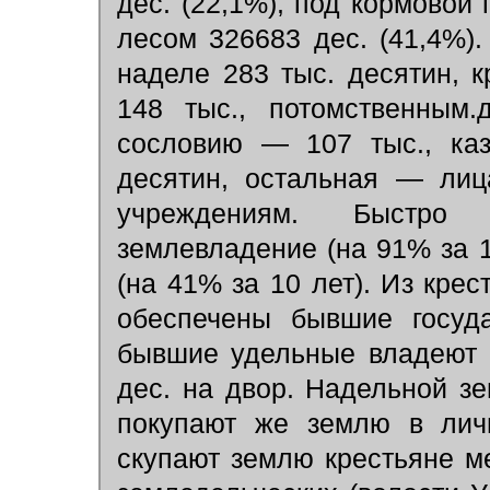
дес. (22,1%), под кормовой
лесом 326683 дес. (41,4%)
наделе 283 тыс. десятин, 
148 тыс., потомственным.
сословию — 107 тыс., ка
десятин, остальная — лиц
учреждениям. Быстро 
землевладение (на 91% за 
(на 41% за 10 лет). Из кре
обеспечены бывшие госуда
бывшие удельные владеют 
дес. на двор. Надельной з
покупают же землю в личн
скупают землю крестьяне м