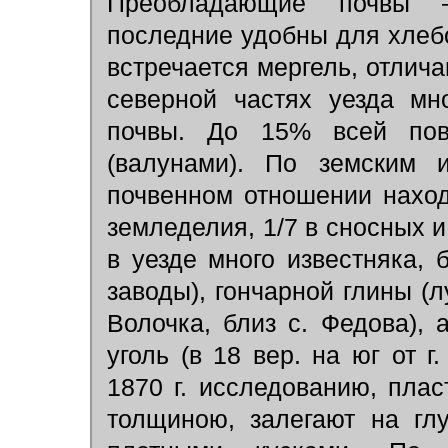
Преобладающие почвы 
последние удобны для хлебо
встречается мергель, отлич
северной частях уезда мн
почвы. До 15% всей пов
(валунами). По земским 
почвенном отношении наход
земледелия, 1/7
в сносных и
в уезде много известняка, 
заводы), гончарной глины (л
Волочка, близ с. Федова), 
уголь (в 18 вер. на юг от г
1870 г. исследованию, плас
толщиною, залегают на гл