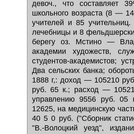
девоч., что составляет 
школьного возраста (8 — 14
учителей и 85 учительниц.
лечебницы и 8 фельдшерски
берегу оз. Мстино — Вла
академии художеств, слу
студентов-академистов; ус
Два сельских банка; оборо
1888 г,: доход — 105210 руб
руб. 65 к.; расход — 1052
управлению 9556 руб. 05 
12625, на медицинскую част
40 5 0 руб. ("Сборник статис
"В.-Волоцкий уезд", издан