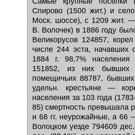
Самые крупные поселки (и
Спирово (1500 жит.) и се
Моск. шоссе), с 1209 жит. 
В. Волочек) в 1886 году был
Великорусов 124857, корел
числе 244 эста, начавших 
1884 г. 98,7% населения 
151852, из них бывших 
помещичьих 88787, бывших
удельн. крестьяне — кор
населения за 103 года (1783-
85) смертность превышала ро
и 68 гг. неурожайные, а 66
Волоцком уезде 794609 дес.