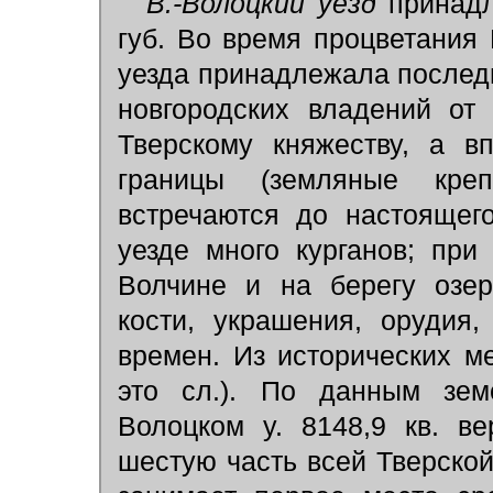
В.-Волоцкий уезд
принад
губ. Во время процветания
уезда принадлежала последн
новгородских владений от
Тверскому княжеству, а в
границы (земляные кре
встречаются до настоящег
уезде много курганов; при
Волчине и на берегу озер
кости, украшения, орудия
времен. Из исторических ме
это сл.). По данным земс
Волоцком у. 8148,9 кв. ве
шестую часть всей Тверской