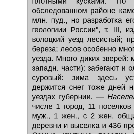
плотными кусками. По 
обследованном районе каме
млн. пуд., но разработка е
геологиии России", т. III, и
волоцкий уезд лесистый; п
береза; лесов особенно мног
уезда. Много диких зверей: 
западн. части); забегают и о
суровый: зима здесь ус
держится снег тоже дней 
уездах губернии. —
Насел
числе 1 город, 11 поселков 
муж., 1 жен., с 2 жен. общ
деревни и выселка и 436 проч