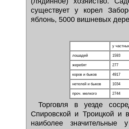
(лядинное) хозяйство. Са
существует у корел Забор
яблонь, 5000 вишневых дерев
у частны
лошадей
1593
жеребят
277
коров и быков
4917
нетелей и быков
1034
проч. мелкого
2744
Торговля в уезде сосре
Спировской и Троицкой и в
наиболее значительные у