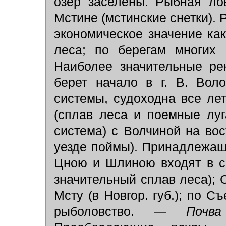
озер заселены. Рыбная ло
Мстине (мстинские снетки). 
экономическое значение ка
леса; по берегам многих
Наиболее значительные ре
берет начало в г. В. Воло
системы, судоходна все ле
(сплав леса и поемные луг
система) с Волчиной на вос
уезде поймы). Принадлежащ
Цною и Шлиною входят в с
значительный сплав леса); 
Мсту (в Новгор. губ.); по 
рыболовство. —
Поч