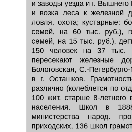
и заводы уезда и г. Вышнег
и возка леса к железной 
ловля, охота; кустарные: б
семей, на 60 тыс. руб.), 
семей, на 15 тыс. руб.), дег
150 человек на 37 тыс. р
пересекают железные до
Бологовская, С.-Петербурго
в г. Осташков. Грамотнос
различно (колеблется по от
100 жит. старше 8-летнего
населения. Школ в 1888
министерства народ. про
приходских, 136 школ грамот