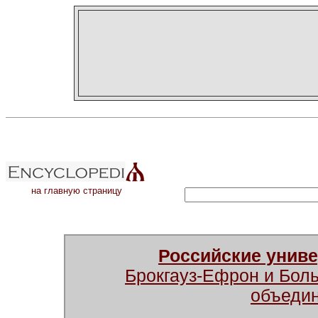
на главную страницу
Российские унив
Брокгауз-Ефрон и Бол
объеди