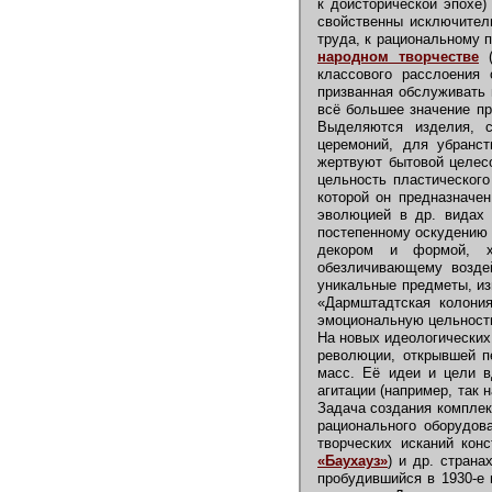
к доисторической эпохе)
свойственны исключитель
труда, к рациональному 
народном творчестве
(
классового расслоения 
призванная обслуживать
всё большее значение при
Выделяются изделия, 
церемоний, для убранст
жертвуют бытовой целесо
цельность пластическог
которой он предназначен
эволюцией в др. видах 
постепенному оскудению 
декором и формой, х
обезличивающему воздей
уникальные предметы, из
«Дармштадтская колония
эмоциональную цельност
На новых идеологических
революции, открывшей п
масс. Её идеи и цели в
агитации (например, так
Задача создания комплек
рационального оборудов
творческих исканий кон
«Баухауз»
) и др. стран
пробудившийся в 1930-е 