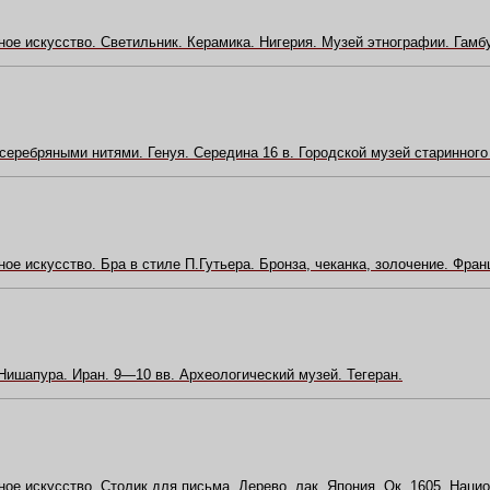
ое искусство. Светильник. Керамика. Нигерия. Музей этнографии. Гамбу
серебряными нитями. Генуя. Середина 16 в. Городской музей старинного 
ое искусство. Бра в стиле П.Гутьера. Бронза, чеканка, золочение. Франци
Нишапура. Иран. 9—10 вв. Археологический музей. Тегеран.
ое искусство. Столик для письма. Дерево, лак. Япония. Ок. 1605. Наци