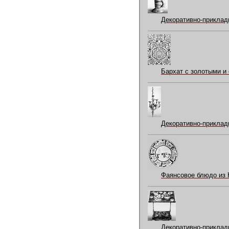
Декоративно-прикладн
Бархат с золотыми и 
Декоративно-прикладн
Фаянсовое блюдо из 
Декоративно-прикладн