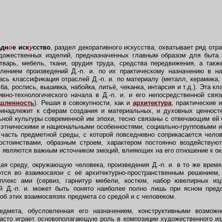
адн
о
е иск
у
сство
, раздел декоративного искусства; охватывает ряд отр
ожественных изделий, предназначенных главным образом для быта. 
тварь, мебель, ткани, орудия труда, средства передвижения, а так
лением произведений Д.-п. и. по их практическому назначению в на
ась классификация отраслей Д.-п. и. по материалу (металл, керамика, 
ба, роспись, вышивка, набойка, литьё, чеканка, интарсия и т.д.). Эта 
вно-технологического начала в Д.-п. и. и его непосредственной свя
шленность
). Решая в совокупности, как и
архитектура
, практические 
ринадлежит к сферам создания и материальных, и духовных ценносте
ной культуры современной им эпохи, тесно связаны с отвечающим ей
этническими и национальными особенностями, социально-групповыми 
часть предметной среды, с которой повседневно соприкасается челове
остоинствами, образным строем, характером постоянно воздействую
е, являются важным источником эмоций, влияющих на его отношение к 
 среду, окружающую человека, произведения Д.-п. и. в то же время
ются во взаимосвязи с её архитектурно-пространственным решением
лекс ами (сервиз, гарнитур мебели, костюм, набор ювелирных из
й Д.-п. и. может быть понято наиболее полно лишь при ясном пред
об этих взаимосвязях предмета со средой и с человеком.
дмета, обусловленная его назначением, конструктивными возможн
асто играет основополагающую роль в композиции художественного изд