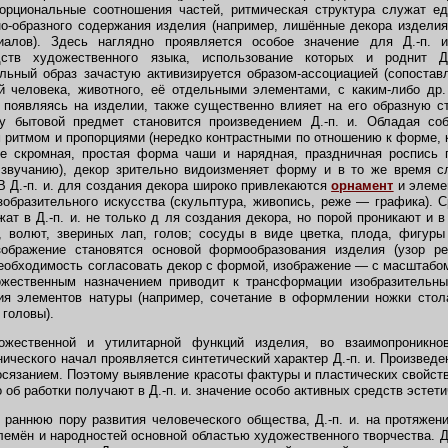
порциональные соотношения частей, ритмическая структура служат е
-образного содержания изделия (например, лишённые декора изделия
иалов). Здесь наглядно проявляется особое значение для Д.-п. и
дств художественного языка, использование которых и роднит Д.
льный образ зачастую активизируется образом-ассоциацией (сопоста
ой человека, животного, её отдельными элементами, с каким-либо др
р, появляясь на изделии, также существенно влияет на его образную с
у бытовой предмет становится произведением Д.-п. и. Обладая со
 ритмом и пропорциями (нередко контрастными по отношению к форме, к
де скромная, простая форма чаши и нарядная, праздничная роспись 
звучанию), декор зрительно видоизменяет форму и в то же время с
В Д.-п. и. для создания декора широко привлекаются
орнамент
и элеме
зобразительного искусства (скульптура, живопись, реже — графика). 
жат в Д.-п. и. не только д ля создания декора, но порой проникают и 
 волют, звериных лап, голов; сосуды в виде цветка, плода, фигуры 
ображение становятся основой формообразования изделия (узор ре
 Необходимость согласовать декор с формой, изображение — с масштабом
ожественным назначением приводит к трансформации изобразительны
ния элементов натуры (например, сочетание в оформлении ножки стол
 головы).
ственной и утилитарной функций изделия, во взаимопроникно
нического начал проявляется синтетический характер Д.-п. и. Произведен
 осязанием. Поэтому выявление красоты фактуры и пластических свойств
 об работки получают в Д.-п. и. значение особо активных средств эстети
аннюю пору развития человеческого общества, Д.-п. и. на протяжени
лемён и народностей основной областью художественного творчества.