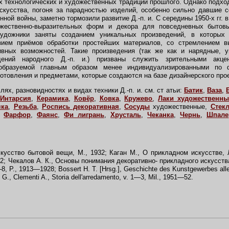
х технологических и художественных традиций прошлого. Однако подход
скусства, погоня за парадностью изделий, особенно сильно давшие 
ной войны, заметно тормозили развитие Д.-п. и. С середины 1950-х гг.
жественно-выразительных форм и декора для повседневных бытов
удожники заняты созданием уникальных произведений, в которых 
зием приёмов обработки простейших материалов, со стремлением в
ивных возможностей. Такие произведения (так же как и нарядные, 
едений народного Д.-п. и.) призваны служить зрительными акце
 образуемой главным образом менее индивидуализированными по
отовления и предметами, которые создаются на базе дизайнерского про
х, разновидностях и видах техники Д.-п. и. см. ст атьи:
Батик
,
Ваза
,
Интарсия
,
Керамика
,
Ковёр
,
Ковка
,
Кружево
,
Лаки художественны
чка
,
Резьба
,
Роспись декоративная
,
Сосуды
художественные,
Стек
,
Фарфор
,
Фаянс
,
Фи лигрань
,
Хрусталь
,
Чеканка
,
Чернь
,
Шпал
кусство бытовой вещи, М., 1932; Каган М., О прикладном искусстве, Л
2; Чекалов А. К., Основы понимания декоративно- прикладного искусства, 
1—8, P., 1913—1928; Bossert H. T. [Hrsg.], Geschichte des Kunstgewerbes all
G., Clementi A., Storia dell'arredamento, v. 1—3, Mil., 1951—52.