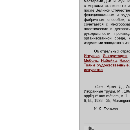
мастерами Д.-п. и. лучши
с мерками станково го и
после Великой Отечествен
функциональных и худо
фабричным способом, х
сочетается с многообра
пластических и декорат
рукодельности произв
организованной среде,
изделиями заводского изг
Об отдельных отрасля
Игрушка
,
Инкрустация
,
Мебель
,
Набойка
,
Насе
Ткани художественные
искусство
.
Лит.:
Аркин Д., Ис
Избранные труды, М., 196
appliqu
é
aux m
é
tiers, v. 
6, В., 1928—35; Marangoni 
И. Л. Глозман.