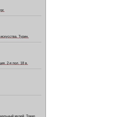
рг.
искусства. Турин.
я. 2-я пол. 18 в.
ональный музей. Токио.