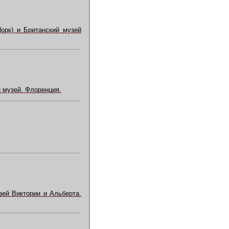
орк) и Британский музей
 музей. Флоренция.
зей Виктории и Альберта.