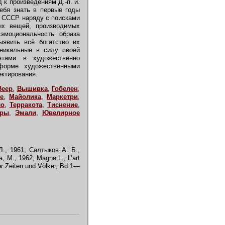
 к произведениям Д.-п. и.
себя знать в первые годы
 в СССР наряду с поисками
ых вещей, производимых
эмоциональность образа
ыявить всё богатство их
уникальные в силу своей
нтами в художественно
 форме художественными
ектирования.
Веер
,
Вышивка
,
Гобелен
,
е
,
Майолика
,
Маркетри
,
ло
,
Терракота
,
Тиснение
,
еры
,
Эмали
,
Ювелирное
., 1961; Салтыков А. Б.,
М., 1962; Magne L., L’art
er Zeiten und V
ö
lker, Bd 1—