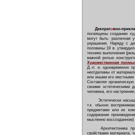
Декорат
и
вно-прикл
посвящены созданию худ
могут быть: различная у
украшения. Наряду с де
половины 19 в. утвердил
технике выполнения (резь
важной ролью конструкти
Художественная промы
Д.-п. и. одновременно п
неотделимы от материаль
или иными его местными 
Составляя органическую 
своими эстетическими д
человека, его настроени
Эстетически насыщая
т.к. обычно воспринима
предметами или их комп
содержание произведени
мысленно воссозданном) 
Архитектоника пре
свойствами материала, ч