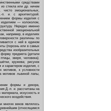
динственными средствами
 из стекла или др. ничем
. чисто эмоциональных,
-п. и. с архитектурой.
влением формы изделия с
. изделием — колоколом,
труктуру. Нередко именно
бственной эмоциональной
ак, например, в изделиях
поверхности различны по
ливается с ней в едином
нты (порознь или в самых
Средства изобразительных
в форму предмета (детали
птицы, зверя, человека).
шётки, кружева; рисунок
 и характером изделия, с
х мотивов, к условности
а мотивов львиной лапы,
вении формы и декора,
ия Д.-п. и. рассчитаны на
 материала, искусность и
ческого воздействия.
и многих веков являлось
 Древнейшим (относящимся