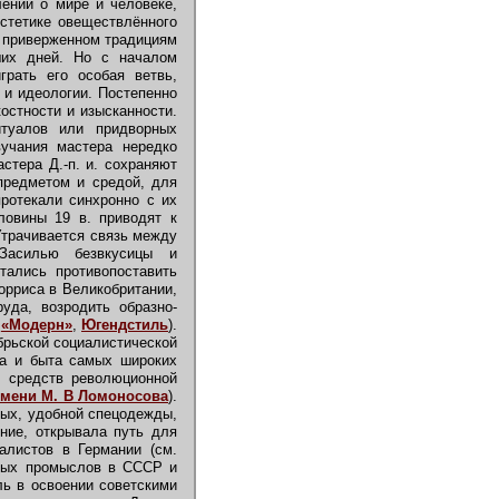
лений о мире и человеке,
эстетике овеществлённого
в приверженном традициям
ших дней. Но с началом
грать его особая ветвь,
и идеологии. Постепенно
костности и изысканности.
туалов или придворных
вучания мастера нередко
стера Д.-п. и. сохраняют
предметом и средой, для
протекали синхронно с их
ловины 19 в. приводят к
Утрачивается связь между
Засилью безвкусицы и
тались противопоставить
орриса в Великобритании,
руда, возродить образно-
.
«Модерн»
,
Югендстиль
).
брьской социалистической
да и быта самых широких
х средств революционной
мени М. В Ломоносова
).
вых, удобной спецодежды,
ние, открывала путь для
налистов в Германии (см.
ных промыслов в СССР и
ль в освоении советскими