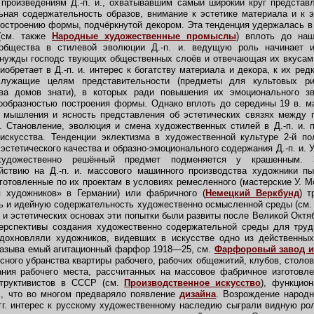
 произведениям Д.-п. и., охватывавшим самый широкий круг представ
ная содержательность образов, внимание к эстетике материала и к 
построению формы, подчёркнутой декором. Эта тенденция удержалась 
см. также
Народные художественные промыслы
) вплоть до на
общества в стилевой эволюции Д.-п. и. ведущую роль начинает и
 нужды господс твующих общественных слоёв и отвечающая их вкусам 
обретает в Д.-п. и. интерес к богатству материала и декора, к их ред
служащие целям представительности (предметы для культовых ри
ва домов знати), в которых ради повышения их эмоционального з
образностью построения формы. Однако вплоть до середины 19 в. ма
о мышления и ясность представления об эстетических связях между 
. Становление, эволюция и смена художественных стилей в Д.-п. и. 
искусства. Тенденции эклектизма в художественной культуре 2-й по
эстетического качества и образно-эмоционального содержания Д.-п. и. 
удожественно решённый предмет подменяется у крашенным. 
ствию на Д.-п. и. массового машинного производства художники пы
готовленные по их проектам в условиях ремесленного (мастерские У. М
 художников» в Германии) или фабричного (
Немецкий Веркбунд
) т
ь и идейную содержательность художественно осмысленной среды (см
 и эстетических основах эти попытки были развиты после Великой Октя
ерспективы создания художественно содержательной среды для тру
дохновляли художников, видевших в искусстве одно из действенны
 называ емый агитационный фарфор 1918—25, см.
Фарфоровый завод и
сного убранства квартиры рабочего, рабочих общежитий, клубов, столо
ания рабочего места, рассчитанных на массовое фабричное изготовле
структивистов в СССР (см.
Производственное искусство
), функцио
ах, что во многом предваряло появление
дизайна
. Возрождение народ
гг. интерес к русскому художественному наследию сыграли видную ро