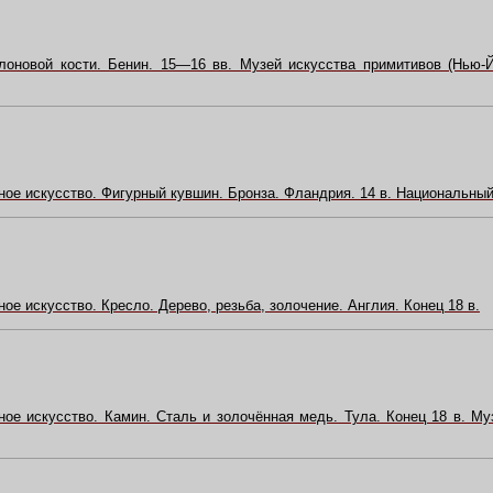
лоновой кости. Бенин. 15—16 вв. Музей искусства примитивов (Нью-Й
ное искусство. Фигурный кувшин. Бронза. Фландрия. 14 в. Национальный
ое искусство. Кресло. Дерево, резьба, золочение. Англия. Конец 18 в.
ное искусство. Камин. Сталь и золочённая медь. Тула. Конец 18 в. Му