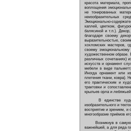
красота материала, про
воплощения эмоционально
не тонированных матер
неизобразительных сре
Эмоционально-содержате
каплей, цветком, фигур
балясиной и т.п.). Деко
благодаря своему декор
выразительностью, своим
хохломских мастеров, г
своему эмоциональному 
художественном образе. 
различных сочетаниях) и
искусств и орнамент слу
мебели в виде пальметт,
Иногда орнамент или из
плетения ткани, ковра).
его практическим и худ
трактовки и сопоставле
крыльев орла и лебяжьей
В единстве художе
изобразительного и текто
восприятие и зрением, и
многообразие приёмов его
Возникнув в самую р
важнейшей, а для ряда п