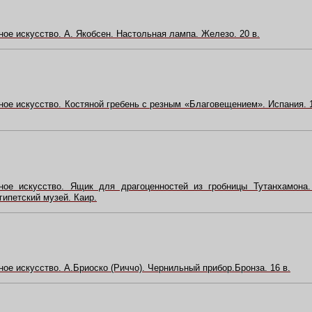
ое искусство. А. Якобсен. Настольная лампа. Железо. 20 в.
ное искусство. Костяной гребень с резным «Благовещением». Испания. 
дное искусство. Ящик для драгоценностей из гробницы Тутанхамона.
Египетский музей. Каир.
ое искусство. А.Бриоско (Риччо). Чернильный прибор.Бронза. 16 в.