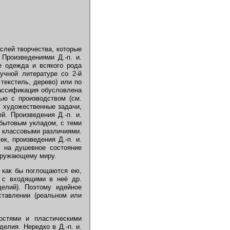
аслей творчества, которые
Произведениями Д.-п. и.
же одежда и всякого рода
учной литературе со 2-й
текстиль, дерево) или по
классификация обусловлена
зью с производством (см.
и художественные задачи,
й. Произведения Д.-п. и.
 бытовым укладом, с теми
и классовыми различиями.
к, произведения Д.-п. и.
т на душевное состояние
окружающему миру.
 как бы поглощаются ею,
, с входящими в неё др.
делий). Поэтому идейное
ставлении (реальном или
остями и пластическими
елия. Нередко в Д.-п. и.