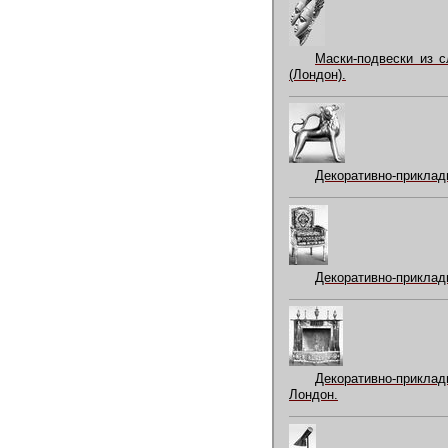
Маски-подвески из с
(Лондон).
Декоративно-приклад
Декоративно-прикладн
Декоративно-приклад
Лондон.