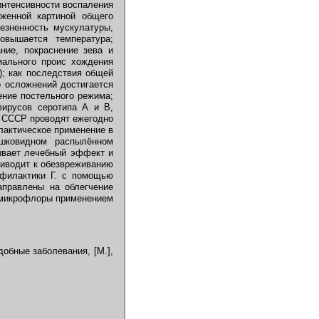
интенсивности воспаления
аженной картиной общего
лезненность мускулатуры,
овышается температура;
ние, покраснение зева и
иального проис хождения
т); как последствия общей
о осложнений достигается
ение постельного режима;
вирусов серотипа А и В,
в СССР проводят ежегодно
лактическое применение в
шковидном распылённом
зывает лечебный эффект и
риводит к обезвреживанию
офилактики Г. с помощью
аправлены на облегчение
й микрофлоры применением
добные заболевания, [М.],