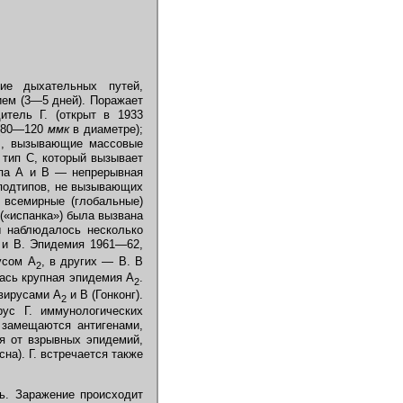
ние дыхательных путей,
ием (3—5 дней). Поражает
итель Г. (открыт в 1933
 (80—120
ммк
в диаметре);
 В, вызывающие массовые
 тип С, который вызывает
ипа А и В — непрерывная
 подтипов, не вызывающих
 всемирные (глобальные)
(«испанка») была вызвана
ы наблюдалось несколько
и В. Эпидемия 1961—62,
усом A
, в других — В. В
2
ась крупная эпидемия A
.
2
вирусами A
и В (Гонконг).
2
рус Г. иммунологических
 замещаются антигенами,
я от взрывных эпидемий,
а). Г. встречается также
. Заражение происходит