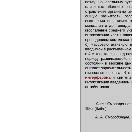
воздушно-капельным путё
слизистых оболочек нос
отравления организма эн
общую разбитость, гол
выделения со слизистых
миндалин и др.; иногда
(воспаление среднего уха
интоксикации часты опас
проведением комплекса м
б) массовую активную и
вводимой в распылённом 
в 4-м квартале, перед н
период развивающейся
состоянии в верхние дых
снижает заразительность
гриппозног о очага. В 
интерферона
и синтетич
интоксикации введением 
антибиотиков.
Лит.:
Смородинцев А
1963 (библ.).
А. А. Смородинцев.