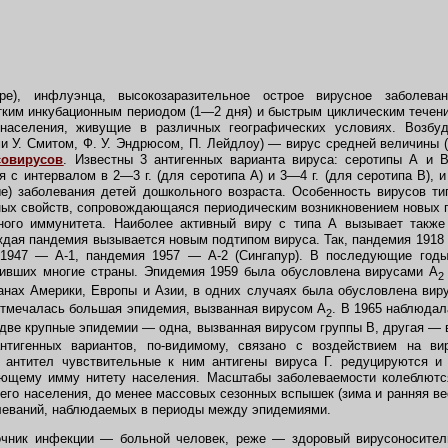
pe), инфлуэнца, высокозаразительное острое вирусное заболева
ким инкубационным периодом (1—2 дня) и быстрым циклическим течен
населения, живущие в различных географических условиях. Возбуд
и У. Смитом, Ф. У. Эндрюсом, П. Лейдлоу) — вирус средней величины
совирусов
. Известны 3 антигенных варианта вируса: серотипы А и
 с интервалом в 2—3 г. (для серотипа А) и 3—4 г. (для серотипа В), и
ые) заболевания детей дошкольного возраста. Особенность вирусов т
ных свойств, сопровождающаяся периодическим возникновением новых
ного иммунитета. Наиболее активный виру с типа А вызывает также
ждая пандемия вызывается новым подтипом вируса. Так, пандемия 1918 
1947 — А-1, пандемия 1957 — А-2 (Сингапур). В последующие год
тивших многие страны. Эпидемия 1959 была обусловлена вирусами A
2
анах Америки, Европы и Азии, в одних случаях была обусловлена вир
отмечалась большая эпидемия, вызванная вирусом A
. В 1965 наблюдал
2
ве крупные эпидемии — одна, вызванная вирусом группы В, другая — 
тигенных вариантов, по-видимому, связано с воздействием на ви
 антител чувствительные к ним антигены вируса Г. редуцируются и
ющему имму нитету населения. Масштабы заболеваемости колеблютс
го населения, до менее массовых сезонных вспышек (зима и ранняя весн
леваний, наблюдаемых в периоды между эпидемиями.
ник инфекции — больной человек, реже — здоровый вирусоноситель