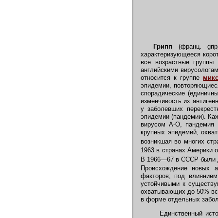
Грипп
(франц. grip
характеризующееся корот
все возрастные группы 
английскими вирусологам
относится к группе
мик
эпидемии, повторяющиеся
спорадические (единичн
изменчивость их антиген
у заболевших перекрест
эпидемии (пандемии). Ка
вирусом А-О, пандемия 
крупных эпидемий, охва
возникшая во многих стр
1963 в странах Америки 
В 1966—67 в СССР были д
Происхождение новых ан
факторов; под влиянием
устойчивыми к существу
охватывающих до 50% все
в форме отдельных забо
Единственный источ