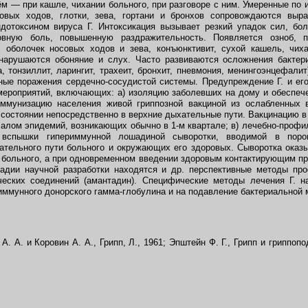
м — при кашле, чихании больного, при разговоре с ним. Умеренные по 
овых ходов, глотки, зева, гортани и бронхов сопровождаются выр
дотоксином вируса Г. Интоксикация вызывает резкий упадок сил, бо
овную боль, повышенную раздражительность. Появляется озноб, п
 оболочек носовых ходов и зева, конъюнктивит, сухой кашель, чиха
 нарушаются обоняние и слух. Часто развиваются осложнения бактер
, тонзиллит, ларингит, трахеит, бронхит, пневмония, менингоэнцефали
ные поражения сердечно-сосудистой системы. Предупреждение Г. и ег
ероприятий, включающих: а) изоляцию заболевших на дому и обеспеч
ммунизацию населения живой гриппозной вакциной из ослабленных 
состоянии непосредственно в верхние дыхательные пути. Вакцинацию 
ачалом эпидемий, возникающих обычно в 1-м квартале; в) лечебно-профи
 вспышки гипериммунной лошадиной сыворотки, вводимой в поро
ательного пути больного и окружающих его здоровых. Сыворотка ока
 больного, а при одновременном введении здоровым контактирующим п
стадии научной разработки находятся и др. перспективные методы пр
еских соединений (амантадин). Специфические методы лечения Г. н
иммунного донорского гамма-глобулина и на подавление бактериально
. А. и Коровин А. А., Грипп, Л., 1961; Эпштейн Ф. Г., Грипп и гриппопо