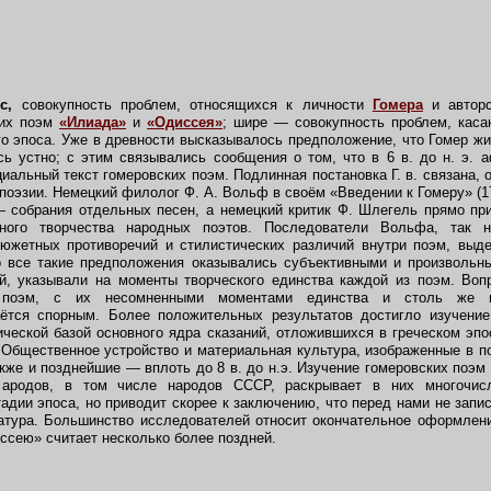
о
с,
совокупность проблем, относящихся к личности
Гомера
и авторс
ких поэм
«Илиада»
и
«Одиссея»
; шире — совокупность проблем, кас
го эпоса. Уже в древности высказывалось предположение, что Гомер ж
ь устно; с этим связывались сообщения о том, что в 6 в. до н. э. 
альный текст гомеровских поэм. Подлинная постановка Г. в. связана, 
поэзии. Немецкий филолог Ф. А. Вольф в своём «Введении к Гомеру» (17
собрания отдельных песен, а немецкий критик Ф. Шлегель прямо при
ного творчества народных поэтов. Последователи Вольфа, так н
сюжетных противоречий и стилистических различий внутри поэм, выде
о все такие предположения оказывались субъективными и произвольн
й, указывали на моменты творческого единства каждой из поэм. Воп
 поэм, с их несомненными моментами единства и столь же н
аётся спорным. Более положительных результатов достигло изучение
ической базой основного ядра сказаний, отложившихся в греческом эпо
. Общественное устройство и материальная культура, изображенные в п
кже и позднейшие — вплоть до 8 в. до н.э. Изучение гомеровских поэм
ародов, в том числе народов СССР, раскрывает в них многочис
адии эпоса, но приводит скорее к заключению, что перед нами не запис
атура. Большинство исследователей относит окончательное оформлен
диссею» считает несколько более поздней.