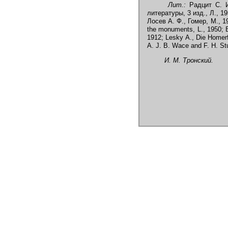
Лит.:
Радцит С. И.
литературы, 3 изд., Л., 1
Лосев А. Ф., Гомер, М., 1
the monuments, L., 1950; B
1912; Lesky A., Die Homer
A. J. B. Wace and F. Н. St
И. М. Тронский.