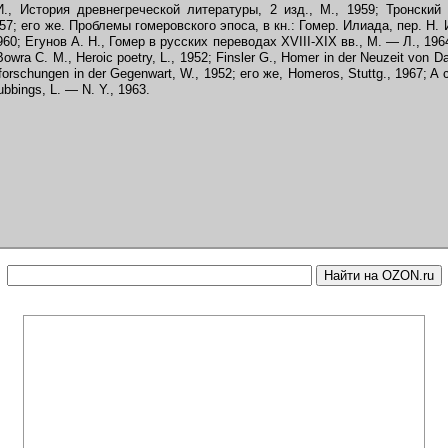
, История древнегреческой литературы, 2 изд., М., 1959; Тронский
957; его же. Проблемы гомеровского эпоса, в кн.: Гомер. Илиада, пер. Н. 
960; Егунов А. Н., Гомер в русских переводах XVIII-XIX вв., М. — Л., 1964
owra C. М., Heroic poetry, L., 1952; Finsler G., Homer in der Neuzeit von D
forschungen in der Gegenwart, W., 1952; его же, Homeros, Stuttg., 1967; A 
ubbings, L. — N. Y., 1963.