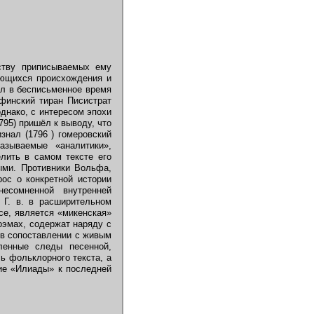
тву приписываемых ему
ающихся происхождения и
ил в бесписьменное время
афинский тиран Писистрат
однако, с интересом эпохи
95) пришёл к выводу, что
знал (1796 ) гомеровский
азываемые «аналитики»,
лить в самом тексте его
ыми. Противники Вольфа,
рос о конкретной истории
есомненной внутренней
 Г. в. в расширительном
се, является «микенская»
оэмах, содержат наряду с
 в сопоставлении с живым
ленные следы песенной,
ь фольклорного текста, а
ие «Илиады» к последней