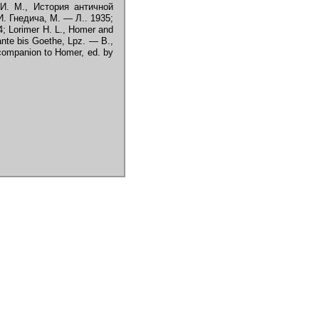
 И. М., История античной
И. Гнедича, М. — Л.. 1935;
; Lorimer Н. L., Homer and
ante bis Goethe, Lpz. — B.,
companion to Homer, ed. by