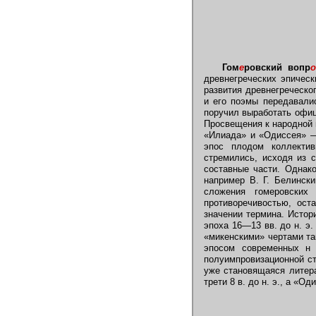
Гом
е
ровский вопр
древнегреческих эпичес
развития древнегреческо
и его поэмы передавалис
поручил выработать офици
Просвещения к народной 
«Илиада» и «Одиссея» — 
эпос плодом коллектив
стремились, исходя из 
составные части. Однак
например В. Г. Белински
сложения гомеровских
противоречивостью, ост
значении термина. Истор
эпоха 16—13 вв. до н. э
«микенскими» чертами та
эпосом современных н 
полуимпровизационной ст
уже становящаяся литер
трети 8 в. до н. э., а «О