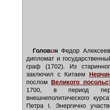
Голов
и
н
Федор Алексееви
дипломат и государственный
граф (1702). Из старинно
заключил с Китаем
Нерчи
послом
Великого посольс
1700, в период пе
внешнеполитического курс
Петра I. Энергично участ