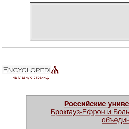
на главную страницу
Российские унив
Брокгауз-Ефрон и Бол
объеди