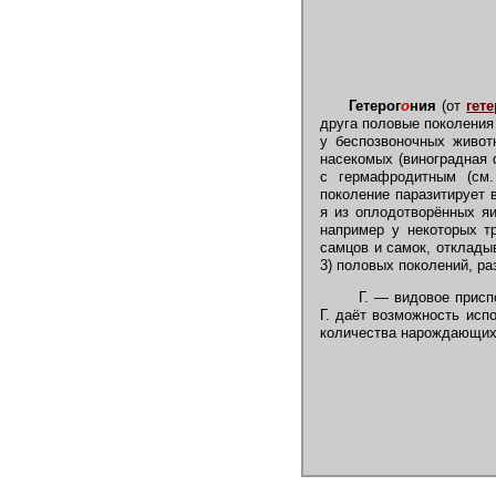
Гетерог
о
ния
(от
гете
друга половые поколения
у беспозвоночных живот
насекомых (виноградная 
с гермафродитным (см
поколение паразитирует 
я из оплодотворённых я
например у некоторых т
самцов и самок, отклады
3) половых поколений, ра
Г. — видовое приспо
Г. даёт возможность исп
количества нарождающихс