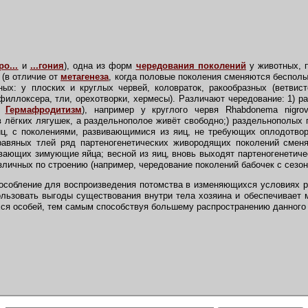
ро...
и
...гония
), одна из форм
чередования поколений
у животных, п
 (в отличие от
метагенеза
, когда половые поколения сменяются бесполы
ных: у плоских и круглых червей, коловраток, ракообразных (ветвис
филлоксера, тли, орехотворки, хермесы). Различают чередование: 1) р
.
Гермафродитизм
), например у круглого червя Rhabdonema nigro
в лёгких лягушек, а раздельнополое живёт свободно;) раздельнополых
иц, с поколениями, развивающимися из яиц, не требующих оплодотво
равяных тлей ряд партеногенетических живородящих поколений смен
вающих зимующие яйца; весной из яиц, вновь выходят партеногенетич
зличных по строению (например, чередование поколений бабочек с сезо
собление для воспроизведения потомства в изменяющихся условиях ра
ользовать выгоды существования внутри тела хозяина и обеспечивает
я особей, тем самым способствуя большему распространению данного 