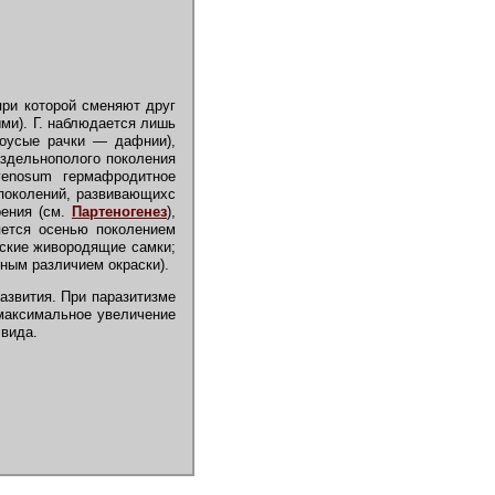
ри которой сменяют друг
ми). Г. наблюдается лишь
тоусые рачки — дафнии),
аздельнополого поколения
venosum гермафродитное
 поколений, развивающихс
рения (см.
Партеногенез
),
яется осенью поколением
еские живородящие самки;
нным различием окраски).
звития. При паразитизме
 максимальное увеличение
вида.