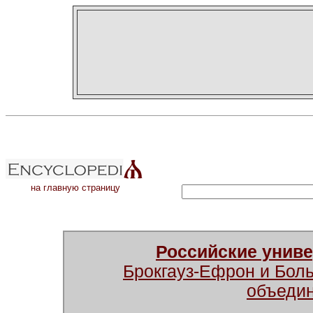
на главную страницу
Российские унив
Брокгауз-Ефрон и Бол
объеди