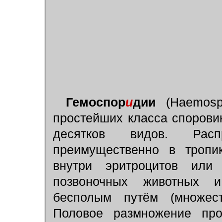
Гемоспор
и
дии
(Haemospo
простейших класса спорови
десятков видов. Расп
преимущественно в тропик
внутри эритроцитов или 
позвоночных животных и
бесполым путём (множес
Половое размножение про