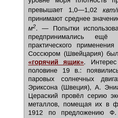
уровне моря плотность п
превышает 1,0—1,02
квт/
принимают среднее значени
2
м
. — Попытки использова
предпринимались ещё 
практического применени
Соссюром (Швейцария) бы
«горячий ящик»
. Интерес
половине 19 в.: появили
паровых солнечных двиг
Эриксона (Швеция), А. Эни
Цераский провёл серию эк
металлов, помещая их в ф
1912 по предложению Ф.