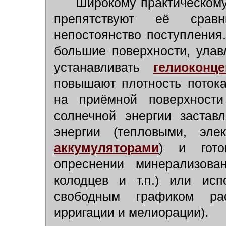
Широкому практическому
препятствуют её срав
непостоянство поступления.
большие поверхности, ула
устанавливать
гелиоконц
повышают плотность поток
на приёмной поверхности 
солнечной энергии застав
энергии (тепловыми, эле
аккумуляторами
) и гото
опреснении минерализова
колодцев и т.п.) или исп
свободным графиком ра
ирригации и мелиорации).