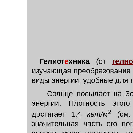
Гелиот
е
хника
(от
гелио.
изучающая преобразование
виды энергии, удобные для 
Солнце посылает на Зе
энергии. Плотность этог
2
достигает 1,4
квт/м
(см
значительная часть его п