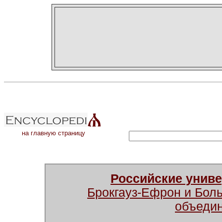
на главную страницу
Российские унив
Брокгауз-Ефрон и Бол
объеди