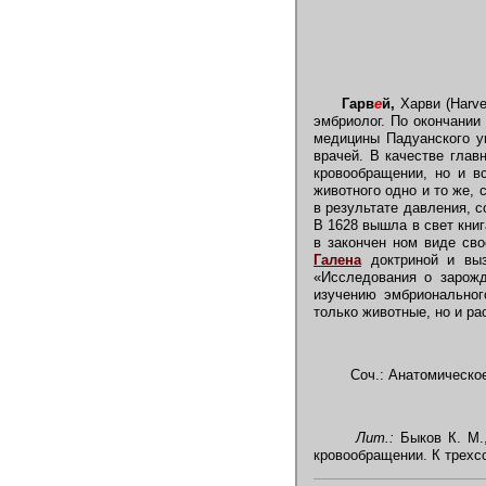
Гарв
е
й,
Харви (Harve
эмбриолог. По окончании
медицины Падуанского ун
врачей. В качестве глав
кровообращении, но и в
животного одно и то же,
в результате давления, 
В 1628 вышла в свет книг
в закончен ном виде сво
Галена
доктриной и выз
«Исследования о зарожд
изучению эмбриональног
только животные, но и ра
Соч.: Анатомическое 
Лит.:
Быков К. М.,
кровообращении. К трехс