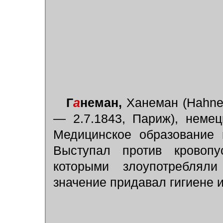
Г
а
неман,
Ханеман (Hahnem
— 2.7.1843, Париж), неме
Медицинское образование 
Выступал против кровопу
которыми злоупотреблял
значение придавал гигиене и