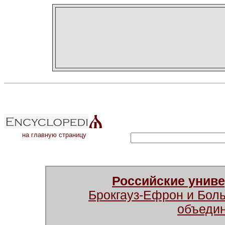
на главную страницу
Российские унив
Брокгауз-Ефрон и Бол
объеди