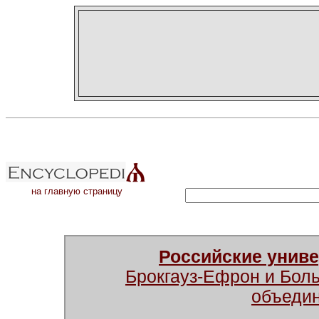
на главную страницу
Российские унив
Брокгауз-Ефрон и Бол
объеди