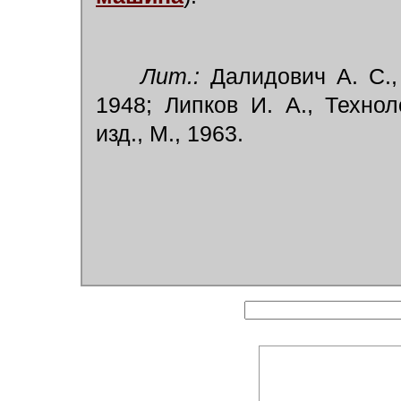
Лит.:
Далидович А. С.,
1948; Липков И. А., Технол
изд., М., 1963.