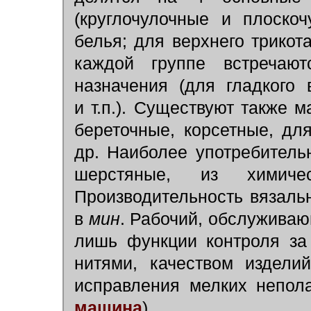
(круглочулочные и плоско
белья; для верхнего трикот
каждой группе встречаю
назначения (для гладкого 
и т.п.). Существуют также
береточные, корсетные, дл
др. Наиболее употребитель
шерстяные, из химиче
Производительность вязаль
в
мин
. Рабочий, обслужива
лишь функции контроля за
нитями, качеством издели
исправления мелких непол
машина
).