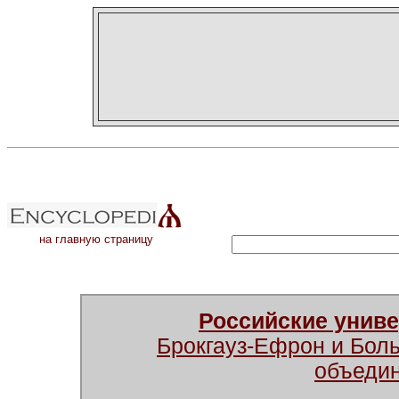
на главную страницу
Российские унив
Брокгауз-Ефрон и Бол
объеди