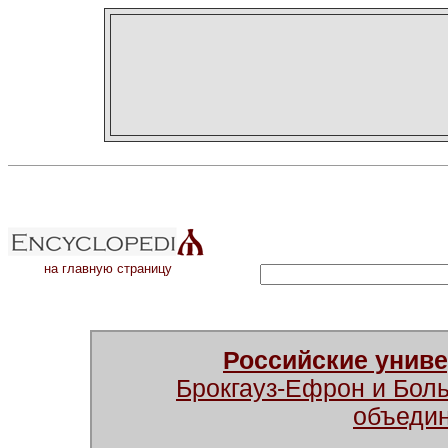
на главную страницу
Российские унив
Брокгауз-Ефрон и Бол
объеди