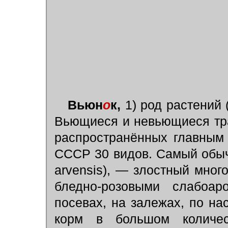
Вьюн
о
к,
1) род растений 
Вьющиеся и невьющиеся тра
распространённых главным
СССР 30 видов. Самый обыч
arvensis), — злостный мног
бледно-розовыми слабоар
посевах, на залежах, по нас
корм в большом количес