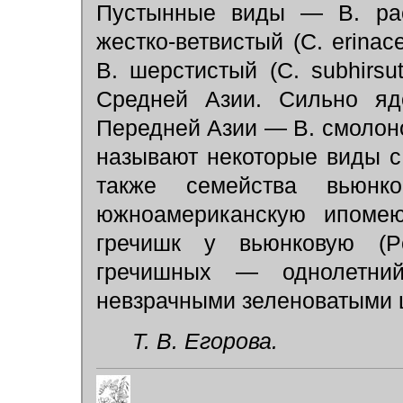
Пустынные виды — В. раст
жестко-ветвистый (С. erina
В. шерстистый (С. subhirsu
Средней Азии. Сильно яд
Передней Азии — В. смолоно
называют некоторые виды 
также семейства вьюнк
южноамериканскую ипомею
гречишк у вьюнковую (Po
гречишных — однолетни
невзрачными зеленоватыми 
Т. В. Егорова.