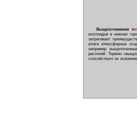
Выщел
а
чивание п
о
коллоидов в нижние гор
затрагивает преимущест
влаги атмосферных оса
например, выщелоченные
растений. Термин «выщел
способствует их освоени