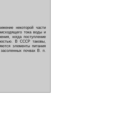
ижение некоторой части
нисходящего тока воды и
ения, когда поступление
ностью. В СССР таковы,
ряются элементы питания
 засоленных почвах В. п.