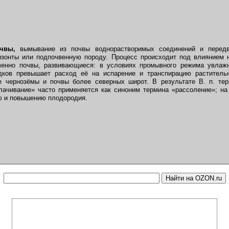
чвы,
вымывание из почвы воднорастворимых соединений и передв
изонты или подпочвенную породу. Процесс происходит под влиянием 
венно почвы, развивающиеся: в условиях промывного режима увлажн
дков превышает расход её на испарение и транспирацию раститель
 чернозёмы и почвы более северных широт. В результате В. п. те
ачивание» часто применяется как синоним термина «рассоление»; на
ю и повышению плодородия.