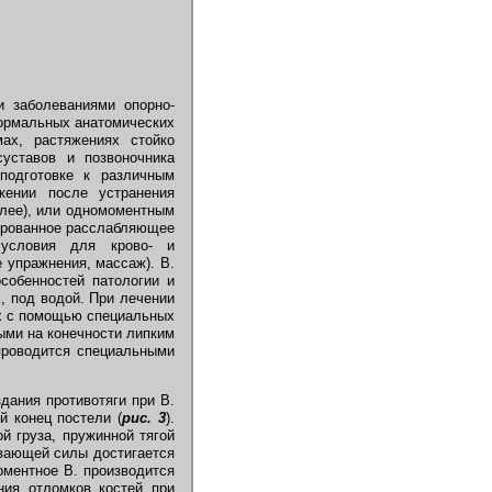
 заболеваниями опорно-
нормальных анатомических
мах, растяжениях стойко
уставов и позвоночника
 подготовке к различным
жении после устранения
олее), или одномоментным
зированное расслабляющее
 условия для крово- и
 упражнения, массаж). В.
собенностей патологии и
, под водой. При лечении
х с помощью специальных
ыми на конечности липким
 проводится специальными
дания противотяги при В.
й конец постели (
рис. 3
).
й груза, пружинной тягой
ивающей силы достигается
оментное В. производится
ния отломков костей при