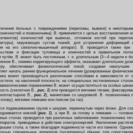
ечения больных с повреждениями (переломы, вывихи) и некоторыми
(конечностей и позвоночника). В. применяется с целью восстановления 
егментов) конечностей при вывихах, отломков костей при перело
актуры), окружающих сустав тканей, для устранения деформаций с
ия на его связочно-мышечный аппарат). В. проводится также при
льствам и фиксации туловища и конечностей в правильном поло
путём. В. может быть постоянным, т. е. длительным (3—4 недели и б
оянное В., помимо корригирующего эффекта, оказывает длительное до
уру, обеспечивает физиологический покой, создавая наилучшие
яет начать раннее функциональное лечение (дозированные физические
ника может производиться различными способами в зависимости от о
постели, на наклонной плоскости, на специальных экстензионных столах
равматическими поражениями В. может осуществляться на особых шина
кость (скелетное В.,
рис. 1
) или проводится мягкими тягами, фиксируем
пкопластырное В.,
рис. 2
), манжетами со шнуровкой. В. позвоночника
голову), мягкими лямками или поясом (за таз).
ся подвешиванием грузов к шнурам, перекинутым через блоки. Для соз
однимается ножной (
рис. 1
)
, а при В. за голову и лямками — головно
нных столах проводится при различных заболеваниях позвоночника тяго
ппаратов, приводимых в действие электроэнергией. Увеличение растяг
ышки стола, а также благодаря подвижности части его панели. Одном
ощью специальных аппаратов (цугаппараты) обычно для сопоставле