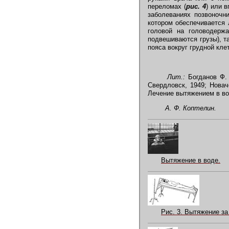
переломах (
рис. 4
) или 
заболеваниях позвоночни
котором обеспечивается 
головой на головодерж
подвешиваются грузы), т
пояса вокруг грудной клет
Лит.:
Богданов Ф. 
Свердловск, 1949; Новач
Лечение вытяжением в вод
А. Ф. Коптелин.
Вытяжение в воде.
Рис. 3. Вытяжение за