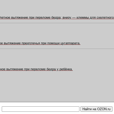
елетное вытяжение при переломе бедра; внизу — клеммы для скелетного
ое вытяжение предплечья при помощи цугаппарата.
рное вытяжение при переломе бедра у ребёнка.