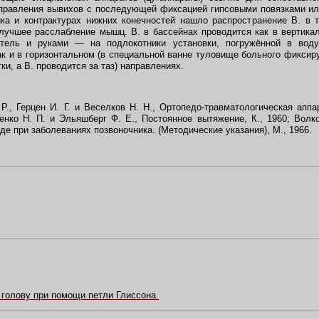
вправления вывихов с последующей фиксацией гипсовыми повязками ил
ка и контрактурах нижних конечностей нашло распространение В. в т
лучшее расслабление мышц. В. в бассейнах проводится как в вертика
атель и руками — на подлокотники установки, погружённой в воду
ак и в горизонтальном (в специальной ванне туловище больного фиксир
ки, а В. проводится за таз) направлениях.
Р., Герцен И. Г. и Веселков Н. Н., Ортопедо-травматологическая аппа
енко Н. П. и Эльяшберг Ф. Е., Постоянное вытяжение, К., 1960; Волко
е при заболеваниях позвоночника. (Методические указания), М., 1966.
 голову при помощи петли Глиссона.