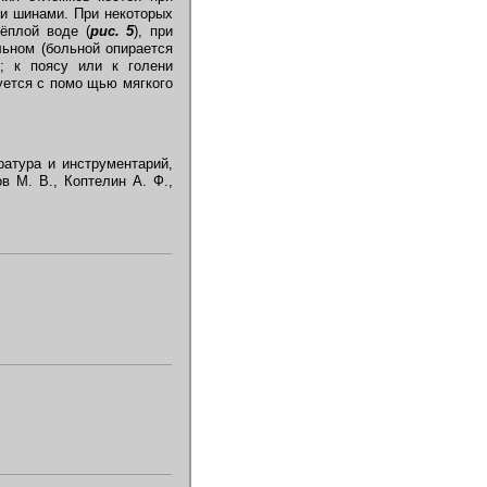
и шинами. При некоторых
ёплой воде (
рис. 5
), при
льном (больной опирается
; к поясу или к голени
уется с помо щью мягкого
ратура и инструментарий,
в М. В., Коптелин А. Ф.,