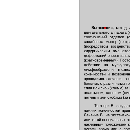
Вытяж
е
ние,
метод л
двигательного аппарата 
соотношений отделов (с
сведённых мышц (контр
(посредством воздейств
хирургическим вмешате
деформаций оперативным 
(кратковременным). Пост
действие на мускулат
лимфообращения, п озвол
конечностей и позвоноч
проводимого лечения: в 
больных с различными т
спиц или скоб (клемм) за 
пластырем, клеолом (ли
петлями или скобами (за 
Тяга при В. создаёт
нижних конечностей прип
Лечение В. на экстензио
или тягой специальных а
наклонным положением кр
руками врача или с пом