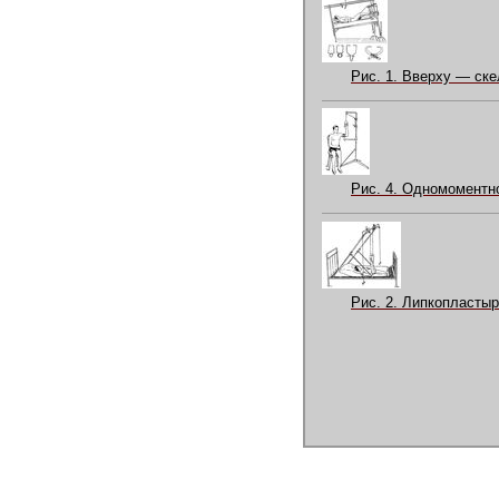
Рис. 1. Вверху — ск
Рис. 4. Одномоментн
Рис. 2. Липкопласты