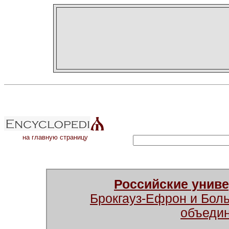
на главную страницу
Российские унив
Брокгауз-Ефрон и Бол
объеди