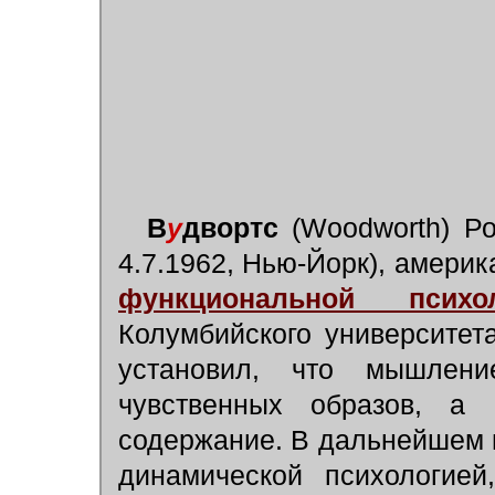
В
у
двортс
(Woodworth) Ро
4.7.1962, Нью-Йорк), америк
функциональной психол
Колумбийского университет
установил, что мышлен
чувственных образов, а 
содержание. В дальнейшем 
динамической психологией