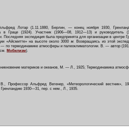
льфред Лотар (1.11.1880, Берлин, — конец ноября 1930, Гренланд
а в Граце (1924). Участник (1906—08, 1912—13) и руководитель (
. Последняя экспедиция была предпринята для организации в центре Г
ции «Айсмитте» на высоте около 3000
м.
Возвращаясь из этой экспеди
— по термодинамике атмосферы и палеоклиматологии. В. — автор (1912
(см.
Мобилизм
)
.
озникновение материков и океанов, М. — Л., 1925; Термодинамика атмосф
В., Профессор Альфред Вегенер, «Метеорологический вестник», 
 Гренландию 1930—31, пер. с нем., Л., 1935.