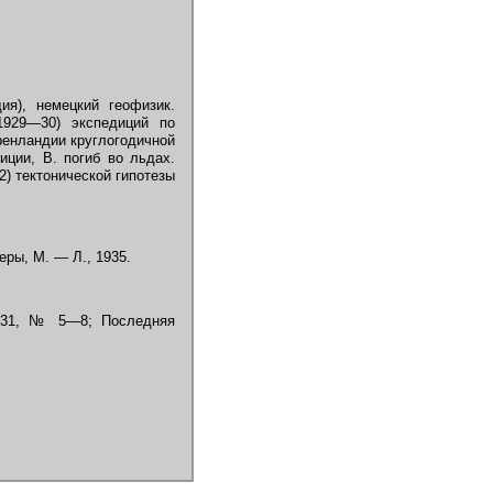
ия), немецкий геофизик.
1929—30) экспедиций по
ренландии круглогодичной
ции, В. погиб во льдах.
) тектонической гипотезы
еры, М. — Л., 1935.
1931, № 5—8; Последняя