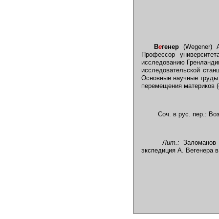
В
е
генер
(Wegener) А
Профессор университет
исследованию Гренландии
исследовательской стан
Основные научные труды 
перемещения материков 
Соч. в рус. пер.: В
Лит.:
Заломанов 
экспедиция А. Вегенера в