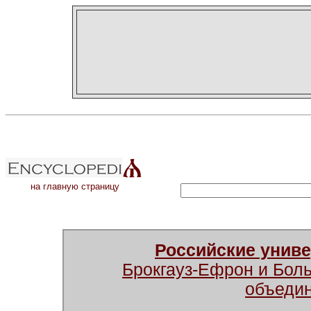
на главную страницу
Российские унив
Брокгауз-Ефрон и Бол
объеди