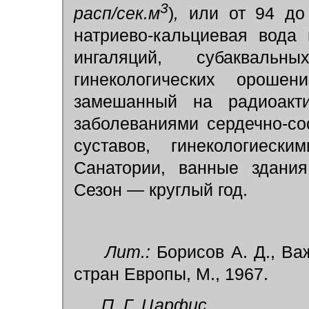
3
расп/сек.м
)
,
или от 94 до
натриево-кальциевая вода 
ингаляций, субакваль
гинекологических орошен
замешанный на радиоакт
заболеваниями сердечно-со
суставов, гинекологиески
Санатории, ванные здания
Сезон — круглый год.
Лит.:
Борисов А. Д., Ва
стран Европы, М., 1967.
П. Г. Царфис.