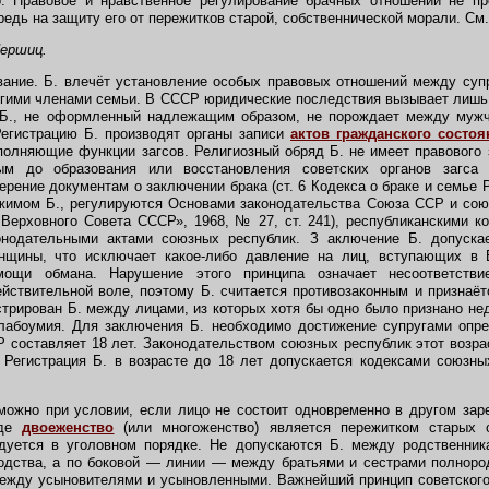
о. Правовое и нравственное регулирование брачных отношений не пр
редь на защиту его от пережитков старой, собственнической морали. См
Першиц.
ание. Б. влечёт установление особых правовых отношений между суп
угими членами семьи. В СССР юридические последствия вызывает лишь 
 Б., не оформленный надлежащим образом, не порождает между муж
Регистрацию Б. производят органы записи
актов гражданского состоя
полняющие функции загсов. Религиозный обряд Б. не имеет правового 
ым до образования или восстановления советских органов загса
ерение документам о заключении брака (ст. 6 Кодекса о браке и семье
жимом Б., регулируются Основами законодательства Союза ССР и сою
Верховного Совета СССР», 1968, № 27, ст. 241), республиканскими к
онодательными актами союзных республик. З аключение Б. допуска
щины, что исключает какое-либо давление на лиц, вступающих в 
ощи обмана. Нарушение этого принципа означает несоответстви
ействительной воле, поэтому Б. считается противозаконным и признаё
стрирован Б. между лицами, из которых хотя бы одно было признано н
абоумия. Для заключения Б. необходимо достижение супругами опред
Р составляет 18 лет. Законодательством союзных республик этот возра
 Регистрация Б. в возрасте до 18 лет допускается кодексами союзн
жно при условии, если лицо не состоит одновременно в другом заре
где
двоеженство
(или многоженство) является пережитком старых о
дуется в уголовном порядке. Не допускаются Б. между родственни
родства, а по боковой — линии — между братьями и сестрами полнор
ежду усыновителями и усыновленными. Важнейший принцип советского 