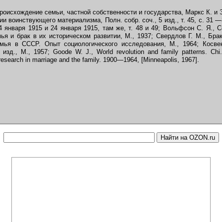
оисхождение семьи, частной собственности и государства, Маркс К. и Энг
ии воинствующего материализма, Полн. собр. соч., 5 изд., т. 45, с. 31 —
 января 1915 и 24 января 1915, там же, т. 48 и 49; Вольфсон С. Я., 
ья и брак в их историческом развитии, М., 1937; Свердлов Г. М., Бра
емья в СССР. Опыт социологического исследования, М., 1964; Косве
зд., М., 1957; Goode W. J., World revolution and family patterns. Chi..
f research in marriage and the family. 1900—1964, [Minneapolis, 1967].