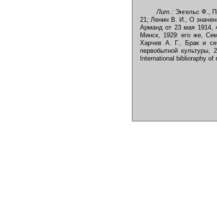
Лит.:
Энгельс Ф., Пр
21; Ленин В. И., О значен
Арманд от 23 мая 1914, 4
Минск, 1929: его же, Сем
Харчев А. Г., Брак и с
первобытной культуры, 2 и
International biblioraphy o