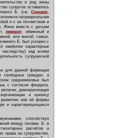
 жительство в род жены
ство супругов оставалось
пового Б. (см.
Сорорат
,
 возникла патриархальная
обой и с их потомством и
а. Жена вместе с детьми
ст,
левират
,
обменный и
мной, или малой, семье,
гамного Б. был ускорен с
Её наиболее характерные
о наследству) над всеми
дительность супружеской
ых для данной формации
я свободных граждан, а
йском средневековье был
ишь с согласия феодала.
 религии, демократизация
зорганизации и кризису
к развитию нов ой формы
ре
и характеризующихся
ужчинами, способствуя
шений между полами. Б. в
утилитарных расчётов и
х права на супружество,