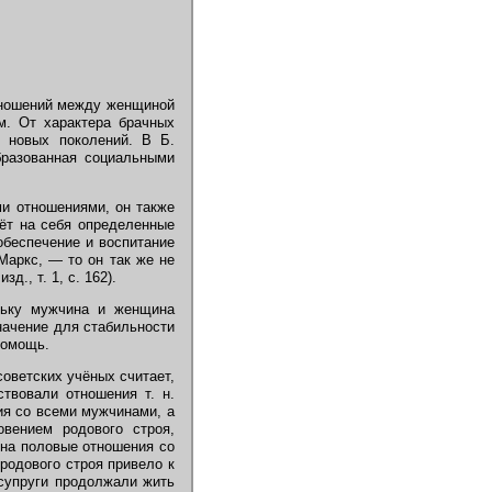
тношений между женщиной
м. От характера брачных
е новых поколений. В Б.
бразованная социальными
и отношениями, он также
рёт на себя определенные
обеспечение и воспитание
Маркс, — то он так же не
., т. 1, с. 162).
льку мужчина и женщина
ачение для стабильности
помощь.
ветских учёных считает,
ствовали отношения т. н.
ия со всеми мужчинами, а
вением родового строя,
на половые отношения со
родового строя привело к
супруги продолжали жить