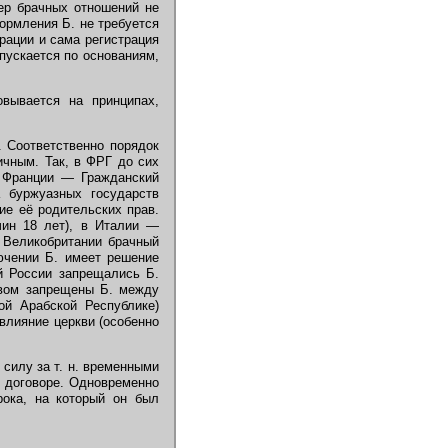
ер брачных отношений не
ормления Б. не требуется
рации и сама регистрация
пускается по основаниям,
вывается на принципах,
. Соответственно порядок
ичным. Так, в ФРГ до сих
о Франции — Гражданский
а буржуазных государств
ие её родительских прав.
ин 18 лет), в Италии —
 Великобритании брачный
ючении Б. имеет решение
 России запрещались Б.
твом запрещены Б. между
ой Арабской Республике)
влияние церкви (особенно
силу за т. н. временными
м договоре. Одновременно
рока, на который он был