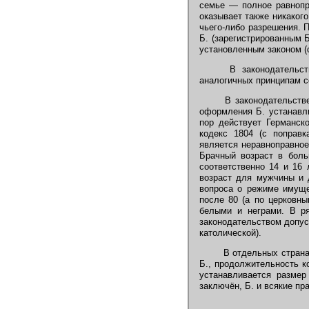
семье — полное равнопр
оказывает также никаког
чьего-либо разрешения. 
Б. (зарегистрированным 
установленным законом 
В законодательстве
аналогичных принципам с
В законодательстве 
оформления Б. устанавли
пор действует Германск
кодекс 1804 (с поправк
является неравноправное
Брачный возраст в бол
соответственно 14 и 16
возраст для мужчины и 
вопроса о режиме имущ
после 80 (а по церковн
белыми и неграми. В ря
законодательством допус
католической).
В отдельных странах
Б., продолжительность к
устанавливается размер
заключён, Б. и всякие п