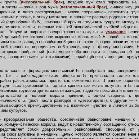
й группе (
дислокальный брак
)
,
позднее муж стал переходить на
,
а затем — жена в род мужа (
патрилокальный брак
), личное имуще
прочным и легко расторжимым: широко сохранялись пережитки груп
неолите и позже, в эпоху металлов, в процессе распада родового строя
ый (единобрачный) Б., призванный прочно соединить супругов между с
елостность семьи, впервые ставшей экономической ячейкой обществ
жа. Получили широкое распространение покупка и
умыкание
неве
ё дальнейшее законченное выражение моногамный Б. нашёл в монога
ьном этапе распада первобытнообщинного строя. Процесс развития моно
 собственности, породившем собственническу ю форму моногамии. 
илитарных соображений (накопление собственности и передача её п
ими, нравственными, эстетическими); порабощённость женщин: прину
х классовых формациях моногамный Б. приобретает ряд специфичн
рт. Так, в рабовладельческом обществе Б. признавался только дл
рабов рассматривались просто как сожительство. В раннем европе
й для всех церковный Б., однако крепостные могли вступать в Б. л
итализме трудовой деятельности женщин, падение престижа и влияния
одательства и половой морали привели, с одной стороны, к де
еннического Б. (рост числа разводов и «дезертирств»), с другой — 
новывающихся преимущественно на взаимном чувстве и личном
выбо
ием супругов.
преобразования общества, обеспечивая равноправие женщин с м
х коммунистической морали, ведут к нравственному обогащению отно
редставляет собой добровольный, равноправный, свободный от 
лиц союз мужчины и женщины, целью которого является обеспечение и