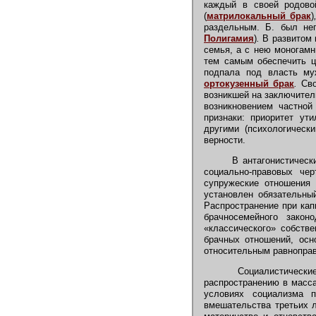
каждый в своей родово
(
матрилокальный брак
)
раздельным. Б. был не
Полигамия
)
.
В развитом 
семья, а с нею моногамн
тем самым обеспечить ц
подпала под власть му
ортокузенный брак
.
Сво
возникшей на заключител
возникновением частной
признаки: приоритет ут
другими (психологическ
верности.
В антагонистически
социально-правовых че
супружеские отношения 
установлен обязательны
Распространение при кап
брачносемейного закон
«классического» собств
брачных отношений, ос
относительным равноправ
Социалистические 
распространению в масса
условиях социализма п
вмешательства третьих 