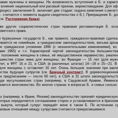
авие мужчины и женщины. На возможность вступления в Б. и характ
о влияния национальный или расовый признак, вероисповедание. Для оф
Процесс заключения Б. включает две стадии: подача заявления о регист
Б. считается с момента выдачи свидетельства о Б.). Прекращение Б. до
(см.
Расторжение брака
)
.
 других социалистических стран правовая регламентация Б. осно
оветского права.
буржуазных государств Б., как правило, гражданско-правовая сделка
вается не семейным, а гражданским законодательством, весьма арха
ое гражданское уложение 1896 (с незначительными изменениями), в
ами 1965) и т.п. Характерной чертой законодательства большинств
 положение женщины в семье, её имущественное неравенство, умален
ьшинстве стран ниже для женщины: во Франции — 15 лет (для мужч
 лет, в ФРГ 16 и 21, в США (в различных штатах) 14—18 и 15—21. В
для женщины с оставляет 16 лет. Очень большое значение при закл
ества будущих супругов (см.
Брачный контракт
)
.
В дореволюционной
ым предписаниям — после 60 лет), в США в 31 штате законодательс
де мусульманских стран (например, в Саудовской Аравии, Йеменск
кается многоженство. Во многих странах в вопросах Б. и семьи сильно 
 (например, в Иране, Японии) законодательство признаёт юридическую 
оторых определяется соглашением сторон и устанавливается в брачно
 выкупа, который супруг передаёт жене в таком Б. По истечении с
равовые отношения между супругами считаются прекратившимися.