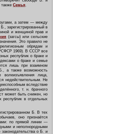
отиворечит свободе Б. и
. также
Семья
.
ругами, а затем — между
Б., зарегистрированный в
чиной и женщиной прав и
ния
(загсы) или сельские
значения. Это правило не
 религиозным обрядам и
 РСФСР 1969). В СССР все
зных республик о браке и
одексами о браке и семье
ется лишь при взаимном
Б., а также возможность
е волеизъявления лица,
тся недействительным. Не
едееспособным вследствие
елённого, т. н. брачного
ст может быть снижен, но
ых республик в отдельных
гистрированном Б. В тех
бычаев, оно признаётся
ками: по прямой линии —
одными и неполнородными
законодательства о Б. и