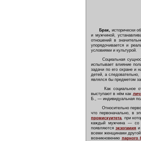
Брак,
исторически о
и мужчиной, устанавлив
отношений в значительн
упорядочивается и реал
условиями и культурой.
Социальная сущност
испытывает влияние поли
задачи по его охране и 
детей, а следовательно
являлся бы предметом зако
Как социальное от
выступают в нём как
лич
Б., — индивидуальная по
Относительно первон
что первоначально, в э
промискуитета
,
при кото
каждый мужчина — со в
появляются
экзогамия
всеми женщинами другой 
возникновению
парного 