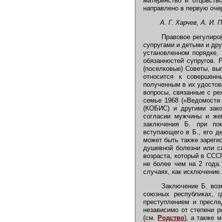
материнство и отцовств
направлено в первую оче
А. Г. Харчев, А. И. 
Правовое регулиров
супругами и детьми и др
установленном порядке.
обязанностей супругов. 
(поселковые) Советы, вы
относится к совершенн
полученным в их удостов
вопросы, связанные с ре
семье 1968 («Ведомости 
(КОБИС) и другими зак
согласии мужчины и жен
заключения Б. при пом
вступающего в Б., его д
может быть также зареги
душевной болезни или сл
возраста, который в ССС
не более чем на 2 года.
случаях, как исключение.
Заключение Б. возмо
союзных республиках, 
преступлением и пресле
независимо от степени 
(см.
Родство
)
,
а также м