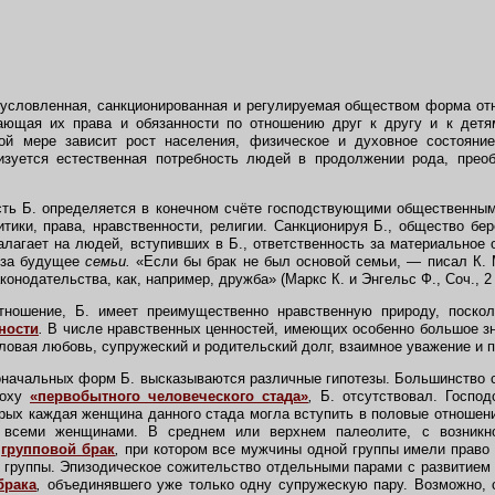
бусловленная, санкционированная и регулируемая обществом форма о
ающая их права и обязанности по отношению друг к другу и к детя
ой мере зависит рост населения, физическое и духовное состояни
изуется естественная потребность людей в продолжении рода, прео
ь Б. определяется в конечном счёте господствующими общественным
тики, права, нравственности, религии. Санкционируя Б., общество бе
налагает на людей, вступивших в Б., ответственность за материальное 
, за будущее
семьи.
«Если бы брак не был основой семьи, — писал К. 
нодательства, как, например, дружба» (Маркс К. и Энгельс Ф., Соч., 2 изд
ношение, Б. имеет преимущественно нравственную природу, поско
ности
.
В числе нравственных ценностей, имеющих особенно большое зн
ловая любовь, супружеский и родительский долг, взаимное уважение и 
ачальных форм Б. высказываются различные гипотезы. Большинство со
поху
«первобытного человеческого стада»
,
Б. отсутствовал. Господ
рых каждая женщина данного стада могла вступить в половые отношен
семи женщинами. В среднем или верхнем палеолите, с возникно
и
групповой брак
,
при котором все мужчины одной группы имели право 
группы. Эпизодическое сожительство отдельными парами с развитием 
брака
,
объединявшего уже только одну супружескую пару. Возможно, 