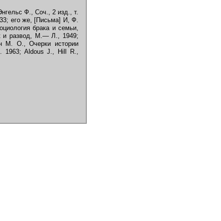
ельс Ф., Соч., 2 изд., т.
33; его же, [Письма] И, Ф.
Социология брака и семьи,
к и развод, М.— Л., 1949;
н М. О., Очерки истории
 1963; Aldous J., Hill R.,